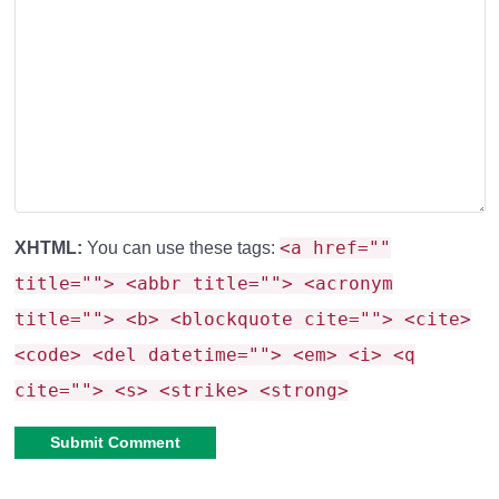
<a href=""
XHTML:
You can use these tags:
title=""> <abbr title=""> <acronym
title=""> <b> <blockquote cite=""> <cite>
<code> <del datetime=""> <em> <i> <q
cite=""> <s> <strike> <strong>