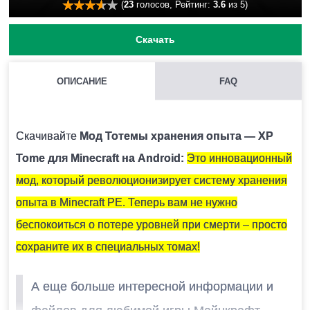
(
23
голосов, Рейтинг:
3.6
из 5)
Скачать
ОПИСАНИЕ
FAQ
КАК УСТАНОВИТЬ МОД С РАСШИРЕНИЕМ .MCPACK И
.MCADDON НА MINECRAFT PE?
Скачивайте
Мод Тотемы хранения опыта — XP
Для этого нужно скачать файл мода и запустить его.
Tome для Minecraft на Android:
Это инновационный
Модификация установится автоматически.
мод, который революционизирует систему хранения
опыта в Minecraft PE. Теперь вам не нужно
МОЖНО ЛИ ЗАПУСТИТЬ ЭТУ МОДИФИКАЦИЮ В
беспокоиться о потере уровней при смерти – просто
МНОГОПОЛЬЗОВАТЕЛЬСКОЙ ИГРЕ?
сохраните их в специальных томах!
Да, для этого достаточно просто быть владельцем
А еще больше интересной информации и
карты и установить на неё эту модификацию.