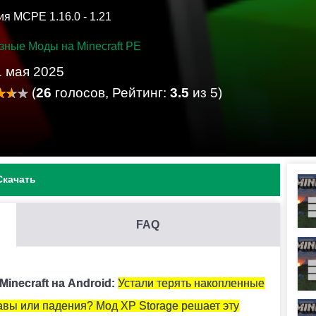
я MCPE 1.16.0 - 1.21
зные Моды на Minecraft PE
1 мая 2025
(
26
голосов, Рейтинг:
3.5
из 5)
Скачать
FAQ
И .MCADDON НА MINECRAFT PE?
ить его. Модификация установится автоматически.
inecraft на Android:
Устали терять накопленные
лавы или падения? Мод XP Storage решает эту