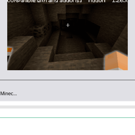
нтальных функций
.
.json).
aft PE.
Minec...