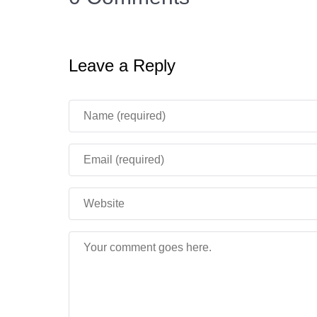
Как установить мод?
Leave a Reply
Скачайте файл
XP_Storage.mcaddon
.
Откройте его через Minecraft PE — игра а
В настройках мира активируйте аддон в 
Преимущества мода
Надёжность
: Прогресс больше не зависи
Гибкость
: Используйте опыт, когда он де