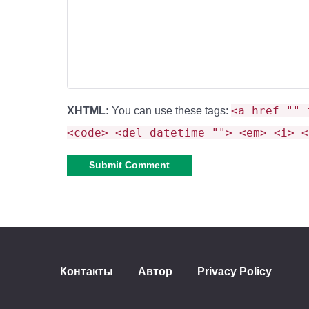
Лёгкость интеграции
: Мод не конфликту
Обновления и улучше
<a href="" 
XHTML:
You can use these tags:
<code> <del datetime=""> <em> <i> <
Разработчики регулярно обновляют код мода
Исправление багов.
Alternative:
Оптимизация работы блоков.
Улучшение совместимости с новыми верс
Контакты
Автор
Privacy Policy
Совет
: Храните блоки XP в защищён