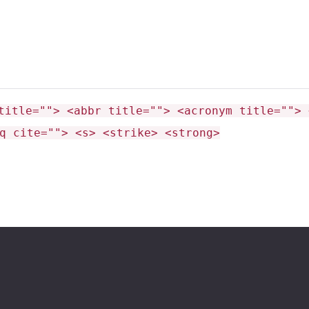
ет с другими аддонами и текстурпаками.
ния
title=""> <abbr title=""> <acronym title=""> 
q cite=""> <s> <strike> <strong>
:
иями игры.
ном месте (например, под замком с