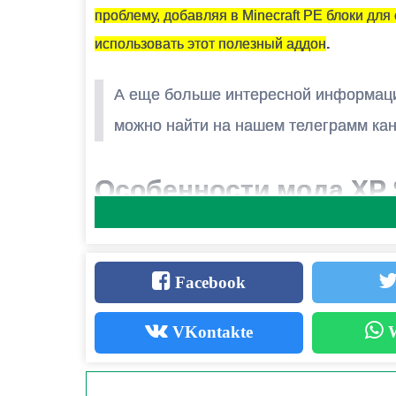
МОЖНО ЛИ ЗАПУСТИТЬ ЭТУ МОДИФИКАЦИЮ В МН
проблему, добавляя в Minecraft PE блоки для
Да, для этого достаточно просто быть владе
использовать этот полезный аддон
.
А еще больше интересной информац
можно найти на нашем телеграмм к
Особенности мода XP 
1. Сохранение опыта в блоках
Facebook
Создайте
блок памяти XP
, чтобы хранит
VKontakte
W
Количество блоков не ограничено — сохр
«хранилища».