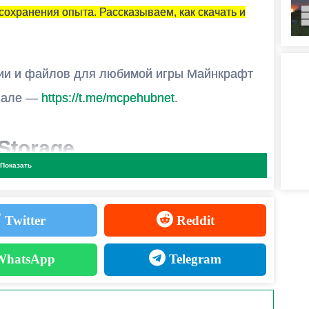
ОГОПОЛЬЗОВАТЕЛЬСКОЙ ИГРЕ?
 сохранения опыта. Рассказываем, как скачать и
льцем карты и установить на неё эту модификацию.
ии и файлов для любимой игры Майнкрафт
анале —
https://t.me/mcpehubnet
.
Storage
Показать
Twitter
Reddit
ь до
10 уровней
в каждом.
hatsApp
Telegram
аняйте сотни уровней и создавайте целые