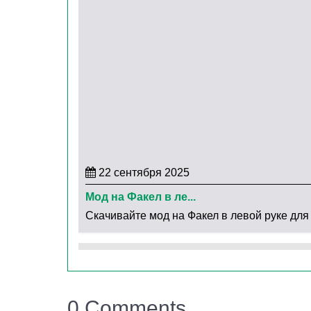
4. Простота использования
Мод
не требует активации экспериме
Не влияет на файлы игры (например, player
Совместим с большинством версий Minecr
22 сентября 2025
Мод на Факел в ле...
Скачивайте мод на Факел в левой руке для 
0 Comments