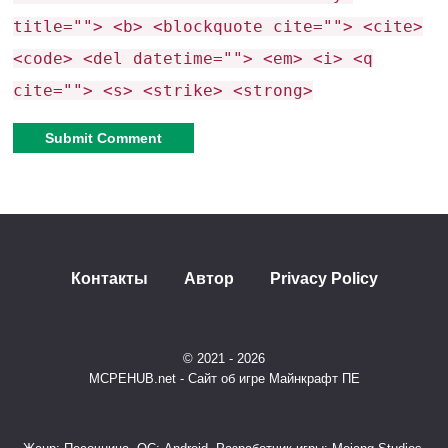
title=""> <b> <blockquote cite=""> <cite>
Да (Dorios
Энергосистема
Нет
<code> <del datetime=""> <em> <i> <q
Energy)
cite=""> <s> <strike> <strong>
Для
Для
Сложность
продвинутых
мобильных и
заводов
новичков
Alternative:
Многоуровневые
Базовые
Обновления
улучшения
функции
Контакты
Автор
Privacy Policy
Мега-заводы,
Небольшие
Пример
логистические
фермы,
использования
© 2021 - 2026
сети
крафт
MCPEHUB.net - Сайт об игре Майнкрафт ПЕ