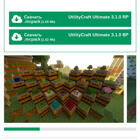
генераторами, машинами, улучшениями и
Скачать
UtilityCraft Ultimate 3.1.0 RP
логистикой. Здесь даже алмазы выращивают на
.mcpack
(1.69 Mb)
грядках!
Скачать
UtilityCraft Ultimate 3.1.0 BP
.mcpack
(1.42 Mb)
🔋
Особенности, которые
меняют всё
Энергетическая система Dorios Energy (DE)
Генераторы
: солнечные панели, магматоры
(работают на лаве), термогенераторы.
Аккумуляторы 4 уровней
— от базовых до
«ультимативных» с ёмкостью до 1 000 000 DE.