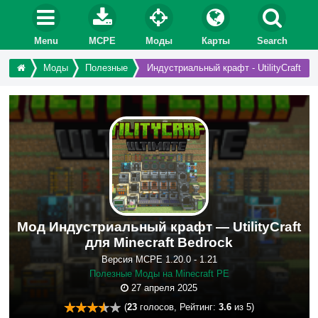
Menu
MCPE
Моды
Карты
Search
Моды
Полезные
Индустриальный крафт - UtilityCraft
Мод Индустриальный крафт — UtilityCraft
для Minecraft Bedrock
Версия MCPE 1.20.0 - 1.21
Полезные Моды на Minecraft PE
27 апреля 2025
(
23
голосов, Рейтинг:
3.6
из 5)