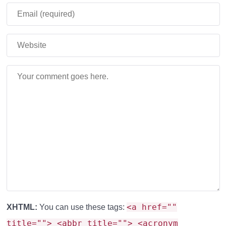
Резервуар для лавы
Хранит до 10 000 ведер жидкости и подключается
к магматорам для генерации энергии.
Конвейерные ленты
Перемещают предметы между сундуками и
машинами со скоростью до 2 блоков/сек.
Бур с питанием от DE
Добывает ресурсы в шахте без вашего участия.
⚡
Версии мода: Ultimate vs Lite
<a href=""
XHTML:
You can use these tags:
Параметр
Ultimate
Lite
title=""> <abbr title=""> <acronym