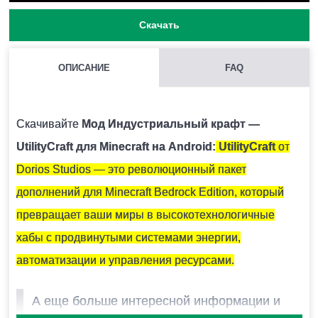
Скачать
ОПИСАНИЕ
FAQ
КАК УСТАНОВИТЬ МОД С РАСШИРЕНИЕМ .MCPACK И
.MCADDON НА MINECRAFT PE?
Скачивайте
Мод Индустриальный крафт —
Для этого нужно скачать файл мода и запустить его.
UtilityCraft для Minecraft на Android:
UtilityCraft
от
Модификация установится автоматически.
Dorios Studios — это революционный пакет
дополнений для Minecraft Bedrock Edition, который
МОЖНО ЛИ ЗАПУСТИТЬ ЭТУ МОДИФИКАЦИЮ В
превращает ваши миры в высокотехнологичные
МНОГОПОЛЬЗОВАТЕЛЬСКОЙ ИГРЕ?
хабы с продвинутыми системами энергии,
Да, для этого достаточно просто быть владельцем
автоматизации и управления ресурсами.
карты и установить на неё эту модификацию.
А еще больше интересной информации и