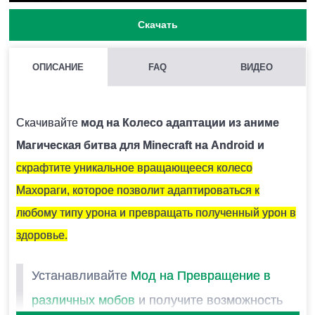
Скачать
ОПИСАНИЕ
FAQ
ВИДЕО
МОЖНО ЛИ ЗАПУСКАТЬ НЕСКОЛЬКО МОДОВ СРАЗУ В
MINECRAFT PE?
Скачивайте
мод на Колесо адаптации из аниме
Нежелательно, поскольку модификации могут
Магическая битва для Minecraft на Android и
конфликтовать между собой и вызывать ошибки.
скрафтите уникальное вращающееся колесо
Махораги, которое позволит адаптироваться к
КАК УСТАНОВИТЬ МОД НА КОЛЕСО АДАПТАЦИИ ИЗ АНИМЕ
любому типу урона и превращать полученный урон в
МАГИЧЕСКАЯ БИТВА?
здоровье.
Для этого нужно скачать файл мода и запустить его.
Устанавливайте
Мод на Превращение в
Модификация установится автоматически.
различных мобов
и получите возможность