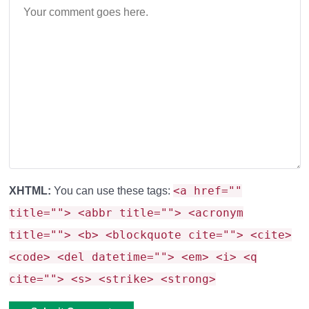
артефакт
не нарушает баланс игры
, требуя
первоначального принятия урона для активации.
<a href=""
XHTML:
You can use these tags:
title=""> <abbr title=""> <acronym
Установка и совместимость
title=""> <b> <blockquote cite=""> <cite>
<code> <del datetime=""> <em> <i> <q
мода
cite=""> <s> <strike> <strong>