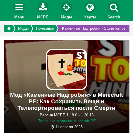
Menu
MCPE
Моды
Карты
Search
Моды
Полезные
Каменные Надгробия - StoneTombs
Мод «Каменные Надгробия» в Minecraft
PE: Как Сохранить Вещи и
Телепортироваться после Смерти
Версия MCPE 1.18.0 - 1.20.15
Полезные Моды на Minecraft PE
11 апреля 2025