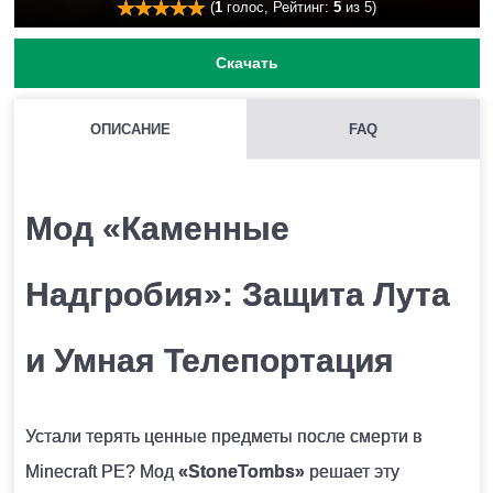
(
1
голос, Рейтинг:
5
из 5)
Скачать
ОПИСАНИЕ
FAQ
Мод «Каменные
Надгробия»: Защита Лутa
и Умная Телепортация
Устали терять ценные предметы после смерти в
Minecraft PE? Мод
«StoneTombs»
решает эту