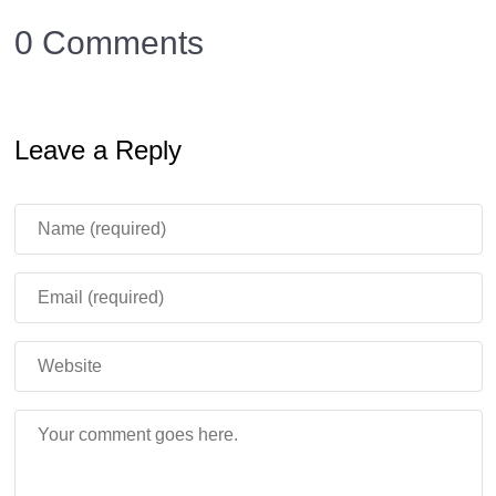
Потеря ключа после смерти (опционально).
0 Comments
Как Использовать Ключ и
Leave a Reply
Гробницу?
Найдите надгробие
: Координаты указаны в чате
и на ключе.
Откройте гробницу
: Ударьте по ней ключом —
предметы выпадут наружу.
Телепортация
: Держите зачарованный ключ и
активируйте его для мгновенного перемещения.