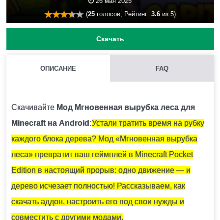
26 мая 2025
(
25
голосов, Рейтинг:
3.6
из 5)
Скачать
ОПИСАНИЕ
FAQ
КАК УСТАНОВИТЬ МОД С РАСШИРЕНИЕМ .MCPACK И
.MCADDON НА MINECRAFT PE?
Скачивайте
Мод Мгновенная вырубка леса для
Для этого нужно скачать файл мода и запустить его.
Minecraft на Android:
Устали тратить время на рубку
Модификация установится автоматически.
каждого блока дерева? Мод «Мгновенная вырубка
леса» превратит ваш геймплей в Minecraft Pocket
МОЖНО ЛИ ЗАПУСТИТЬ ЭТУ МОДИФИКАЦИЮ В
Edition в настоящий прорыв: одно движение — и
МНОГОПОЛЬЗОВАТЕЛЬСКОЙ ИГРЕ?
дерево исчезает полностью! Рассказываем, как
Да, для этого достаточно просто быть владельцем
скачать аддон, настроить его под свои нужды и
карты и установить на неё эту модификацию.
совместить с другими модами.