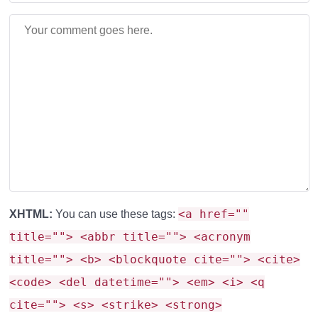
Совместимость и
настройки
Любые аддоны с топорами
: Мод использует
систему
gametest
, а не player.json, что снижает
риск конфликтов.
<a href=""
XHTML:
You can use these tags:
Порядок загрузки
: Если другие моды используют
title=""> <abbr title=""> <acronym
player.json, поставьте этот аддон
последним
в
title=""> <b> <blockquote cite=""> <cite>
списке.
<code> <del datetime=""> <em> <i> <q
Поддержка версий
: Работает на Minecraft
cite=""> <s> <strike> <strong>