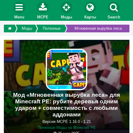
Menu
MCPE
Моды
Карты
Search
Моды
Полезные
Мгновенная вырубка леса
Мод «Мгновенная вырубка леса» для
Minecraft PE: рубите деревья одним
ударом + совместимость с любыми
аддонами
Версия MCPE 1.16.0 - 1.21
Полезные Моды на Minecraft PE