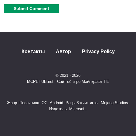
Bedrock 1.21.x и новее.
Alternative:
Как это работает?
Ванильные топоры
: Просто разрушьте нижний
Контакты
Автор
Privacy Policy
блок ствола — остальное исчезнет автоматически.
Пользовательские топоры
:
© 2021 - 2026
MCPEHUB.net - Сайт об игре Майнкрафт ПЕ
Убедитесь, что аддон с топором
активирован
раньше
этого мода.
Жанр: Песочница. ОС: Android. Разработчик игры: Mojang Studios.
Издатель: Microsoft.
Проверьте совместимость через интерфейс
(на экране появится подсказка).