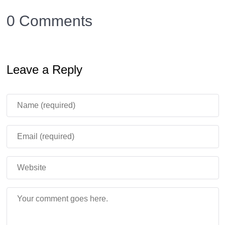
сундук
, чтобы ресурсы складывались сами.
0 Comments
Используйте несколько горшков
– создайте
компактную ферму из разных видов деревьев.
Leave a Reply
Не подходят саженцы Нижнего мира
– только
деревья из обычного биома.
Вывод
Мод
Bonsai Tree
– отличное решение для тех, кто
хочет
оптимизировать добычу древесины
в
Minecraft PE. Больше не нужно тратить время на
вырубку леса – просто посадите мини-дерево и