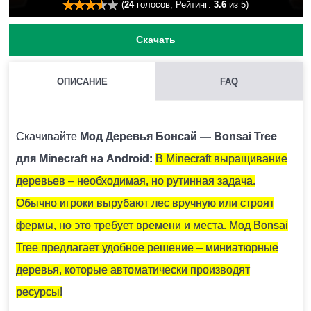
(
24
голосов, Рейтинг:
3.6
из 5)
Скачать
ОПИСАНИЕ
FAQ
КАК УСТАНОВИТЬ МОД С РАСШИРЕНИЕМ .MCPACK И
.MCADDON НА MINECRAFT PE?
Скачивайте
Мод Деревья Бонсай — Bonsai Tree
Для этого нужно скачать файл мода и запустить его.
для Minecraft на Android:
В Minecraft выращивание
Модификация установится автоматически.
деревьев – необходимая, но рутинная задача.
Обычно игроки вырубают лес вручную или строят
МОЖНО ЛИ ЗАПУСТИТЬ ЭТУ МОДИФИКАЦИЮ В
фермы, но это требует времени и места. Мод Bonsai
МНОГОПОЛЬЗОВАТЕЛЬСКОЙ ИГРЕ?
Tree предлагает удобное решение – миниатюрные
Да, для этого достаточно просто быть владельцем
деревья, которые автоматически производят
карты и установить на неё эту модификацию.
ресурсы!