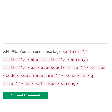
получайте ресурсы автоматически!
Установите Bonsai Tree и упростите свою
жизнь в Minecraft!
🌳⚡
<a href=""
XHTML:
You can use these tags:
title=""> <abbr title=""> <acronym
title=""> <b> <blockquote cite=""> <cite>
<code> <del datetime=""> <em> <i> <q
cite=""> <s> <strike> <strong>
Alternative: