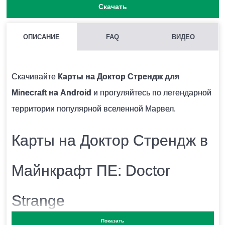
Скачать
ОПИСАНИЕ
FAQ
ВИДЕО
КАК УСТАНОВИТЬ КАРТУ НА ДОКТОР СТРЕНДЖ НА
MINECRAFT PE?
Скачивайте
Карты на Доктор Стрендж для
После того, как вы скачаете файл, запустите его.
Minecraft на Android
и прогуляйтесь по легендарной
Карта автоматически импортируется в игру и будет
территории популярной вселенной Марвел.
высвечиваться в списках.
Карты на Доктор Стрендж в
МОЖНО ЛИ ПРОХОДИТЬ КАРТУ С ДРУЗЬЯМИ?
Майнкрафт ПЕ: Doctor
Да, карта подходит для многопользовательской игры.
Strange
В КАКИХ РЕЖИМАХ МОЖНО ПРОХОДИТЬ КАРТУ?
Показать