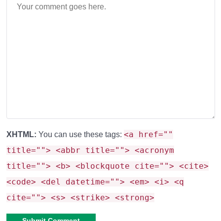
<a href=""
XHTML:
You can use these tags:
title=""> <abbr title=""> <acronym
title=""> <b> <blockquote cite=""> <cite>
<code> <del datetime=""> <em> <i> <q
cite=""> <s> <strike> <strong>