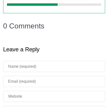
им необходимо будет нажать специальную
кнопку.
0 Comments
Если крафтерам досталась роль искателя в Minecraft
Bedrock Edition, они направляются к секундомеру.
Если роль скрывающегося, то они идут на карту. Как
Leave a Reply
только все искатели обнаружат тех кто прячется и
присоединит их к своей команде — раунд на карте
доктор Стрендж считается завершенным.