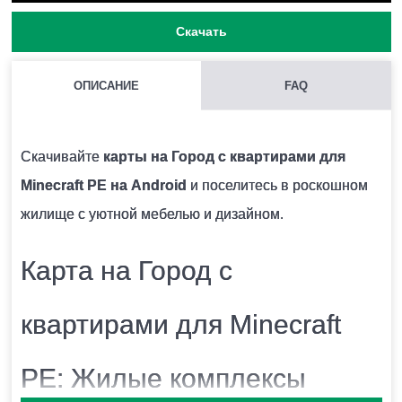
Скачать
ОПИСАНИЕ
FAQ
КАК УСТАНАВЛИВАЮТСЯ КАРТЫ С РАСШИРЕНИЕМ
.MCWORLD НА MINECRAFT PE?
Скачивайте
карты на Город с квартирами для
После того, как вы скачаете файл, запустите его.
Minecraft PE на Android
и поселитесь в роскошном
Карта автоматически импортируется в игру и будет
жилище с уютной мебелью и дизайном.
высвечиваться в списках.
Карта на Город с
КАК УСТАНОВИТЬ КАРТУ НА МАЙНКРАФТ ПЕ?
квартирами для Minecraft
Для того, чтобы установить карту необходимо
разметить её по адресу
PE: Жилые комплексы
sdcard/games/com.mojang/minecraftworlds.