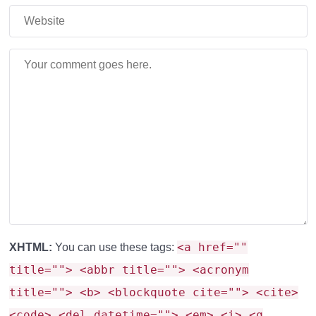
<a href=""
XHTML:
You can use these tags:
title=""> <abbr title=""> <acronym
title=""> <b> <blockquote cite=""> <cite>
<code> <del datetime=""> <em> <i> <q