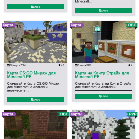
Minecraft…
Далее
Далее
Карта
Карта
ПВП
30 марта 2024
4.3
6 июля 2023
4
Карта CS:GO Мираж для
Карта на Контр Страйк для
Minecraft PE
Minecraft PE
Скачивайте Карту CS:GO Мираж
Скачивайте Карты на Контр Страйк
для Minecraft на Android и
для Minecraft на Android и…
перенесите…
Далее
Далее
Карта
ПВП
Карты
PVP