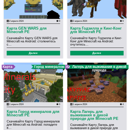
2 апреля 2024
0
2 апреля 2024
0
Карта GEN WARS для
Карта Годзилла и Кинг-Конг
Minecraft PE
для Minecraft PE
Скачивайте Карту GEN WARS для
Скачивайте Карту Годзилла и Кинг-
Minecraft на Android: столкнитесь
Конг для Minecraft на Android:
с…
очутитесь…
Далее
Далее
Карта
Город минералов
Карта
Лагерь для выживания в дикой
природе
1 апреля 2024
0
1 апреля 2024
4
Карта Город минералов для
Карта Лагерь для
Minecraft PE
выживания в дикой
природе для Minecraft PE
Скачивайте Карту Город минералов
для Minecraft на Android: попадите
Скачивайте Карту Лагерь для
в…
выживания в дикой природе для