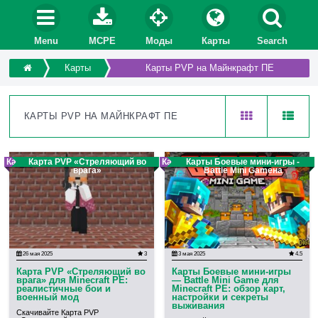
Menu
MCPE
Моды
Карты
Search
Карты
Карты PVP на Майнкрафт ПЕ
КАРТЫ PVP НА МАЙНКРАФТ ПЕ
Карта
Карта PVP «Стреляющий во
Карта
Карты Боевые мини-игры -
врага»
Battle Mini Gameна
26 мая 2025
3
3 мая 2025
4.5
Карта PVP «Стреляющий во
Карты Боевые мини-игры
врага» для Minecraft PE:
— Battle Mini Game для
реалистичные бои и
Minecraft PE: обзор карт,
военный мод
настройки и секреты
выживания
Скачивайте Карта PVP