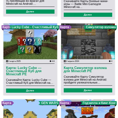
«Стреляющий во врага» для
Скачивайте Карты Боевые мини-
Minecraft на Android:…
игры — Battle Mini Gameдля
Minecraft на…
Далее
Далее
Карта
Lucky Cube - Счастливый Куб
Карта
Симулятор взлома
1 марта 2025
4.6
2 апреля 2024
4
Карта: Lucky Cube —
Карта Симулятор взлома
Счастливый Куб для
для Minecraft PE
Minecraft PE
Скачивайте Карту Симулятор
взлома для Minecraft на Android:
Скачивайте Карта: Lucky Cube —
пройдите увлекательные…
Счастливый Куб для Minecraft на…
Далее
Далее
Карта
GEN WARS
Карта
Годзилла и Кинг-Конг