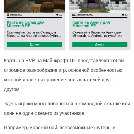
6 июня 2023
3.3
13 февраля 2023
3.3
Карта на Склад для
Карта на Арену для
Minecraft PE
Minecraft PE
Скачивайте Карты на Склад для
Скачивайте Карты на Арену для
Minecraft на Android и попробуйте…
Minecraft на Android: вступайте в…
Далее
Далее
Карты на PVP на Майнкрафт ПЕ представляют собой
огромное разнообразие игр, основной особенностью
которой является сражение пользователей друг с
другом.
Здесь игроки могут побороться в командной схватке или
один на один с кем-то из участников.
Например, морской бой, всевозможные шутеры и