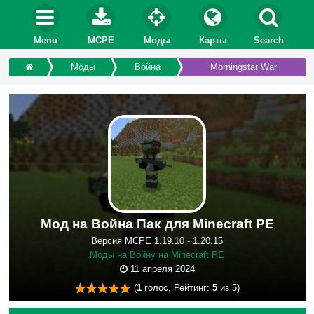
Menu
MCPE
Моды
Карты
Search
Моды
Война
Morningstar War
Мод на Война Пак для Minecraft PE
Версия MCPE 1.19.10 - 1.20.15
Моды на Войну на Minecraft PE
11 апреля 2024
(
1
голос, Рейтинг:
5
из 5)