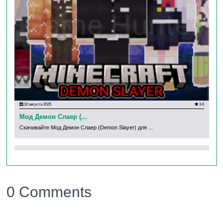
Скоростной катер, Land Rover и Хаммер.
10 августа 2025
3.6
13
Мод Демон Слаер (...
Мо
Скачивайте Мод Демон Слаер (Demon Slayer) для ...
Ска
0 Comments