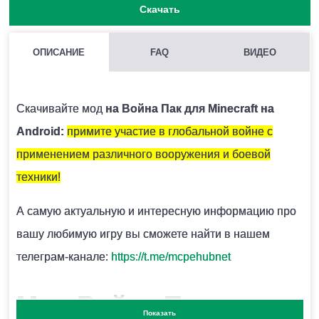
Скачать
ОПИСАНИЕ
FAQ
ВИДЕО
МОЖНО ЛИ ЗАПУСКАТЬ НЕСКОЛЬКО МОДОВ СРАЗУ В
MINECRAFT PE?
Скачивайте мод
на Война Пак для Minecraft на
Нежелательно, поскольку модификации могут
Android
:
примите участие в глобальной войне с
конфликтовать между собой и вызывать ошибки.
применением различного вооружения и боевой
техники!
КАК УСТАНОВИТЬ МОД?
А самую актуальную и интересную информацию про
Для этого нужно скачать два файла БП и один файл
вашу любимую игру вы сможете найти в нашем
РП и запустить их. Модификация установится
телеграм-канале:
https://t.me/mcpehubnet
автоматически.
Мод Война Пак
для
Показать