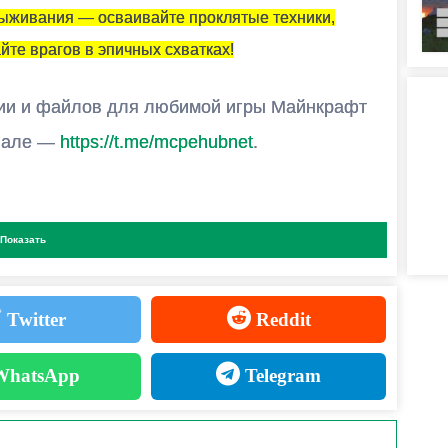
ОГОПОЛЬЗОВАТЕЛЬСКОЙ ИГРЕ?
 выживания — осваивайте проклятые техники,
льцем карты и установить на неё эту модификацию.
те врагов в эпичных схватках!
ии и файлов для любимой игры Майнкрафт
анале —
https://t.me/mcpehubnet
.
Показать
ов
Twitter
Reddit
альчика»
и уничтожайте всё в радиусе 50 блоков!
hatsApp
Telegram
зё Сатору) – стирайте врагов из реальности.