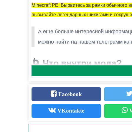
МОЖНО ЛИ ЗАПУСТИТЬ ЭТУ МОДИФИКАЦИЮ В МН
Minecraft PE. Вырвитесь за рамки обычного
Да, для этого достаточно просто быть владе
вызывайте легендарных шикигами и сокрушай
А еще больше интересной информац
можно найти на нашем телеграмм к
🌀 Что внутри мода?
1. Техники Проклятий и Маг
Facebook
Домен Сукуны
– активируйте
«Могилу М
VKontakte
W
Бесконечный Пустой Фиолетовый
(Год