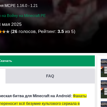
я MCPE 1.16.0 - 1.21
на Войну на Minecraft PE
3 мая 2025
(
26
голосов, Рейтинг:
3.5
из 5)
Скачать
FAQ
И .MCADDON НА MINECRAFT PE?
ить его. Модификация установится автоматически.
ская битва для Minecraft на Android:
Фанаты
переносит всё безумие культового сериала в