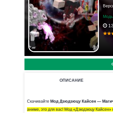
Верси
Моды 
1
ОПИСАНИЕ
КАК УСТАНОВИТЬ МОД С РАСШИРЕНИЕМ .MCPACK 
Для этого нужно скачать файл мода и запуст
Скачивайте
Мод Дзюдзюцу Кайсен — Магиче
аниме, это для вас! Мод «Дзюдзюцу Кайсен» 