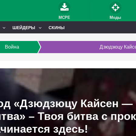
MCPE
Моды
ШЕЙДЕРЫ
СКИНЫ
Война
Дзюдзюцу Кайсе
од «Дзюдзюцу Кайсен — 
тва» – Твоя битва с про
чинается здесь!