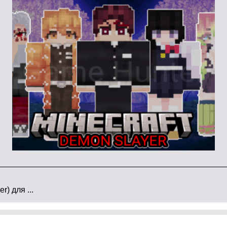
е ваша магия непобедима!
торых взорвётся мозг
, вспышки энергии, кровавые дожди.
ие!
» и «
Рассеивание!
» на японском.
узьями, выбирая сторону (Проклятия vs Сорcerers).
) для ...