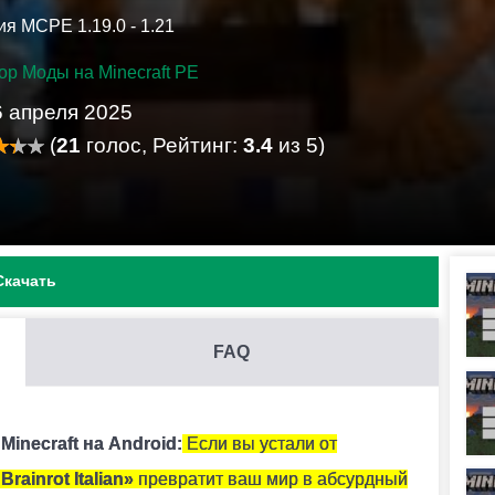
я MCPE 1.19.0 - 1.21
ор Моды на Minecraft PE
6 апреля 2025
(
21
голос, Рейтинг:
3.4
из 5)
Скачать
FAQ
И .MCADDON НА MINECRAFT PE?
ить его. Модификация установится автоматически.
 Minecraft на Android:
Если вы устали от
Brainrot Italian»
превратит ваш мир в абсурдный