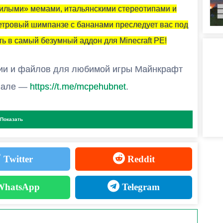
ОГОПОЛЬЗОВАТЕЛЬСКОЙ ИГРЕ?
нилыми» мемами, итальянскими стереотипами и
льцем карты и установить на неё эту модификацию.
метровый шимпанзе с бананами преследует вас под
ь в самый безумный аддон для Minecraft PE!
ии и файлов для любимой игры Майнкрафт
анале —
https://t.me/mcpehubnet
.
: Когда Minecraft PE
Показать
ким Сюрреализмом
Twitter
Reddit
hatsApp
Telegram
 мозг плавится
оком!) — выжить почти невозможно.