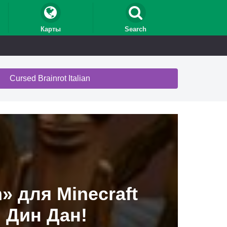
Карты
Search
Cursed Brainrot Italian
n» для Minecraft
 Дин Дан!