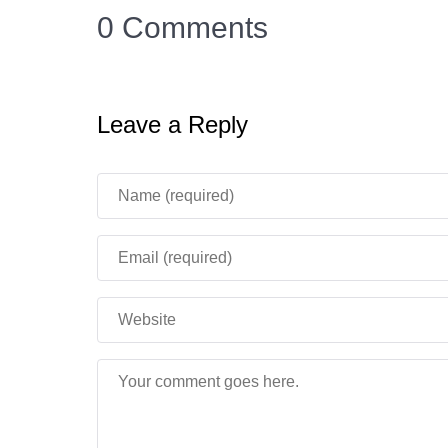
0 Comments
Используйте дальнобойное оружие
— л
Выключите звук
— если не хотите, чтобы 
Leave a Reply
📦
Установка: 3 шага в безд
Скачайте
оба пакета
— Behavior Pack (BP
Активируйте их в папках
behavior_packs
и
Включите
экспериментальные функции
❗
Важно!
Без текстурного пакета «Бета Альфа
Серьёзно.