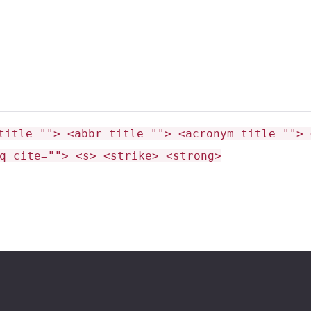
бовать?
янскими стереотипами и виральными роликами.
title=""> <abbr title=""> <acronym title=""> 
q cite=""> <s> <strike> <strong>
и пугающе детализированы.
н Дин Дин Даном.