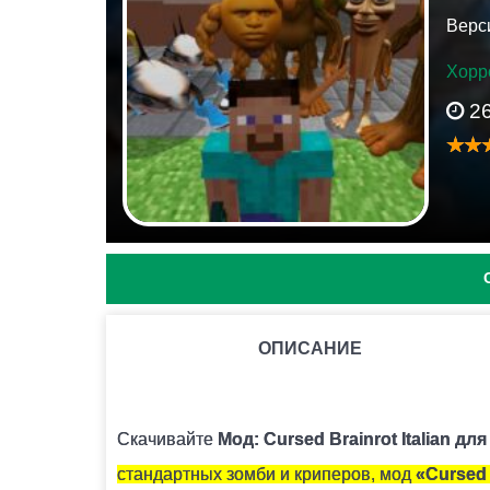
Верси
Хорр
2
ОПИСАНИЕ
КАК УСТАНОВИТЬ МОД С РАСШИРЕНИЕМ .MCPACK 
Для этого нужно скачать файл мода и запуст
Скачивайте
Мод: Cursed Brainrot Italian для
стандартных зомби и криперов, мод
«Cursed 