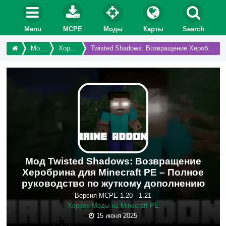
Menu
MCPE
Моды
Карты
Search
Моды
Хоррор
Twisted Shadows: Возвращение Херобрина
Мод Twisted Shadows: Возвращение
Херобрина для Minecraft PE – Полное
руководство по жуткому дополнению
Версия MCPE 1.20 - 1.21
Хоррор Моды на Minecraft PE
15 июня 2025