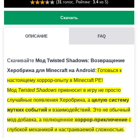
(
31
голос, Рейтинг:
3.4
из 5)
Скачать
ОПИСАНИЕ
FAQ
КАК УСТАНОВИТЬ МОД С РАСШИРЕНИЕМ .MCPACK И
.MCADDON НА MINECRAFT PE?
Скачивайте
Мод Twisted Shadows: Возвращение
Для этого нужно скачать файл мода и запустить его.
Херобрина для Minecraft на Android:
Готовься к
Модификация установится автоматически.
настоящему хоррор-опыту в Minecraft PE!
Мод
Twisted Shadows
привносит в игру не просто
МОЖНО ЛИ ЗАПУСТИТЬ ЭТУ МОДИФИКАЦИЮ В
случайные появления Херобрина, а
целую систему
МНОГОПОЛЬЗОВАТЕЛЬСКОЙ ИГРЕ?
жутких событий
и взаимодействий. Это не обычный
Да, для этого достаточно просто быть владельцем
мод-добавка, а полноценное
хоррор-приключение
с
карты и установить на неё эту модификацию.
глубокой механикой и настраиваемой сложностью.