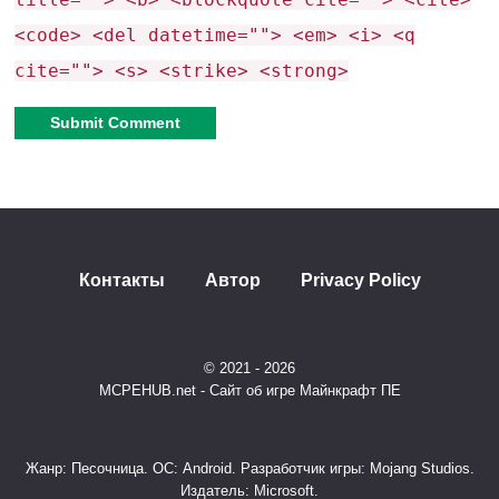
<code> <del datetime=""> <em> <i> <q
Светящиеся белые глаза
cite=""> <s> <strike> <strong>
+50% к здоровью
+30% к урону
Alternative:
Агрессия к игроку
Эпическая битва с боссом
:
Контакты
Автор
Privacy Policy
Уникальная система здоровья через «дрожь»
Особые атаки на низком уровне HP
© 2021 - 2026
MCPEHUB.net - Сайт об игре Майнкрафт ПЕ
Нет стандартной шкалы здоровья
Жанр: Песочница. ОС: Android. Разработчик игры: Mojang Studios.
4. Глобальное событие
Издатель: Microsoft.