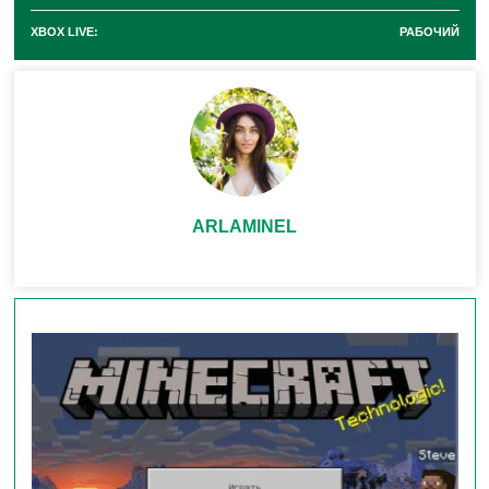
экспериментировать. Известно лишь, что
куб очень
XBOX LIVE:
РАБОЧИЙ
голоден и представляет серьёзную угрозу для
построек.
ARLAMINEL
Серные источники в Minecraft PE