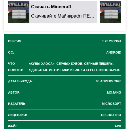
2 2026), посвящённое сере, ядовитым газам и новым
Скачать Minecraft...
Ск
агрессивным созданиям
. Главная цель обновления
Скачивайте Майнкрафт ПЕ 26.32.02 для Android: ...
—
добавить в игру опасные, но интересные для
исследования биомы и механики.
ВЕРСИЯ:
1.26.20.23/24
Серный куб — прожорливый моб в
ОС:
ANDROID
Minecraft PE 1.26.20.23/24
ЧТО
«КУБЫ ХАОСА»: СЕРНЫХ КУБОВ, СЕРНЫЕ ПЕЩЕРЫ,
НОВОГО:
ЯДОВИТЫЕ ИСТОЧНИКИ И БЛОКИ СЕРЫ С КИНОВАРЬЮ
Новый противник, обитающий исключительно в
ДАТА ВЫХОДА:
08 АПРЕЛЯ 2026
серных пещерах
. Его ключевая особенность —
АВТОР:
MOJANG
способность
поедать блоки
. При этом внешний вид
ИЗДАТЕЛЬ:
MICROSOFT
куба меняется в зависимости от того, какой блок он
съел. Разработчики намеренно не раскрыли всех
ЛИЦЕНЗИЯ:
БЕСПЛАТНО
деталей, предложив игрокам самостоятельно
ФАЙЛ
APK