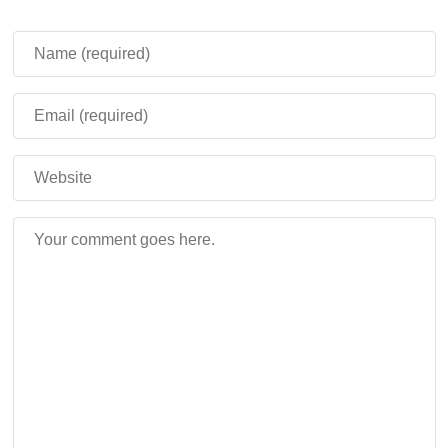
вызывает тошноту
, если задержаться надолго.
Сильнодействующая сера в
Minecraft PE 1.26.20.23/24
Новый блок, который при погружении в воду