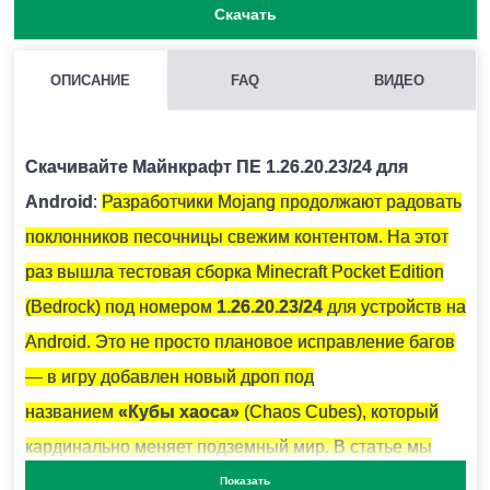
Скачать
ОПИСАНИЕ
FAQ
ВИДЕО
ДЛЯ ЧЕГО НЕОБХОДИМЫ КРИСТАЛЛЫ АМЕТИСТА?
Они используются для крафта подзорной трубы и
Скачивайте Майнкрафт ПЕ 1.26.20.23/24 для
тонированного стекла.
Android
:
Разработчики Mojang продолжают радовать
поклонников песочницы свежим контентом. На этот
КАК СКРАФТИТЬ ПОДЗОРНУЮ ТРУБУ В МАЙНКРАФТ?
раз вышла тестовая сборка Minecraft Pocket Edition
Вам понадобится 2 медных слитка и 1 осколок
(Bedrock) под номером
1.26.20.23/24
для устройств на
аметиста.
Android. Это не просто плановое исправление багов
— в игру добавлен новый дроп под
названием
«Кубы хаоса»
(Chaos Cubes), который
КАК ПОКРАСИТЬ СВЕЧИ В MINECRAFT PE?
кардинально меняет подземный мир. В статье мы
Для этого необходимо использовать 1 из 16
расскажем, где скачать обновление, какие блоки и
Показать