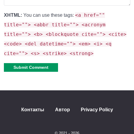
создаёт
бурлящий горячий источник
. Через
<a href=""
XHTML:
You can use these tags:
несколько секунд
вода начинает пузыриться и
title=""> <abbr title=""> <acronym
выделять ядовитые испарения
. Это позволяет
title=""> <b> <blockquote cite=""> <cite>
с
троить природные ловушки или декоративные
<code> <del datetime=""> <em> <i> <q
элементы для бань и алхимических лабораторий.
cite=""> <s> <strike> <strong>
Серные пещеры в Minecraft PE
1.26.20.23/24
Alternative:
Новый тип подземелий, генерирующихся под
серными источниками
. Внутри вы найдёте:
Контакты
Автор
Privacy Policy
Неглубокие
водоёмы с серной водой.
© 2021 - 2026