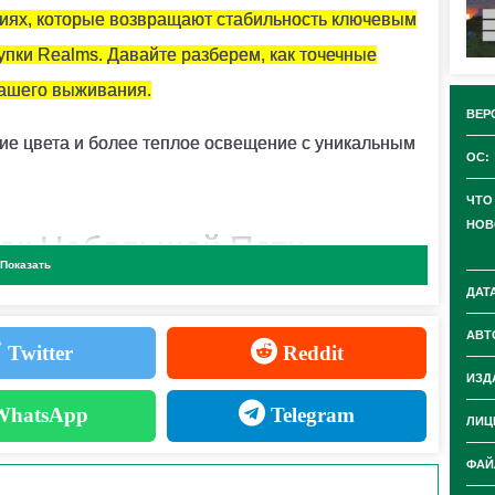
Т?
ниях, которые возвращают стабильность ключевым
к аметиста.
пки Realms. Давайте разберем, как точечные
вашего выживания.
ВЕР
кие цвета и более теплое освещение с уникальным
ОС:
расителей.
ЧТО
НОВ
 Как Небольшой Патч
Показать
ДАТ
дражители и Меняет
АВТ
Twitter
Reddit
ИЗД
hatsApp
Telegram
ЛИЦ
на первый взгляд кажется незначительным —
ФАЙ
его ценность для повседневного геймплея и