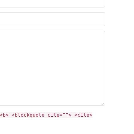
<b> <blockquote cite=""> <cite>