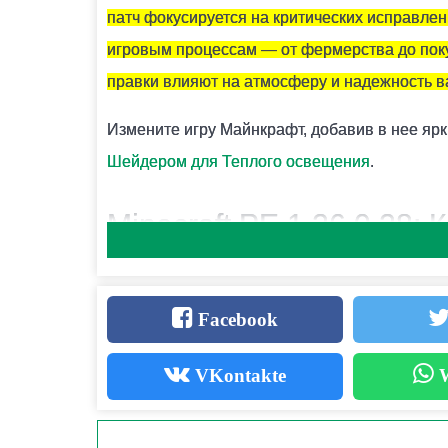
КАК СКРАФТИТЬ ПОДЗОРНУЮ ТРУБУ В МАЙНКРАФ
патч фокусируется на критических исправле
Вам понадобится 2 медных слитка и 1 осколо
игровым процессам — от фермерства до поку
правки влияют на атмосферу и надежность 
КАК ПОКРАСИТЬ СВЕЧИ В MINECRAFT PE?
Измените игру Майнкрафт, добавив в нее яр
Для этого необходимо использовать 1 из 16 к
Шейдером для Теплого освещения
.
Minecraft PE 1.26.0.28:
Устраняет Большие Раз
Facebook
Ощущения от Игры
VKontakte
W
Хотя тестовый выпуск
Minecraft PE 1.26.0.28
всего
одно изменение и семь исправлений
— 