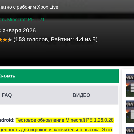
латно с рабочим Xbox Live
ть Minecraft PE 1.21
8 января 2026
(
153
голосов, Рейтинг:
4.4
из 5)
Скачать
FAQ
ВИДЕО
бы и тонированного стекла.
ndroid
:
Тестовое обновление Minecraft PE 1.26.0.28
 ценность для игроков исключительно высока. Этот