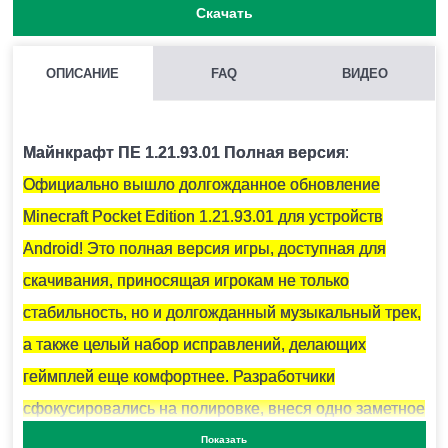
Скачать
ОПИСАНИЕ
FAQ
ВИДЕО
КАК НАЙТИ ГЛИНЯНЫЕ ЧЕРЕПКИ?
Как правило они находятся под подозрительным
Майнкрафт ПЕ 1.21.93.01 Полная версия
:
песком.
Официально вышло долгожданное обновление
Minecraft Pocket Edition 1.21.93.01 для устройств
ЧЕМ ОТКАПЫВАТЬ ПОДОЗРИТЕЛЬНЫЙ ПЕСОК?
Android! Это полная версия игры, доступная для
Для этого есть специальная кисточка.
скачивания, приносящая игрокам не только
стабильность, но и долгожданный музыкальный трек,
а также целый набор исправлений, делающих
ОПАСЕН ЛИ СНИФФЕР ДЛЯ ИГРОКА?
геймплей еще комфортнее. Разработчики
Нет.
сфокусировались на полировке, внеся одно заметное
изменение и устранив восемь раздражающих
Показать