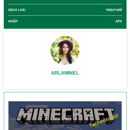
музыкальный диск:
XBOX LIVE:
РАБОЧИЙ
Lava Chicken от Hyper Potions:
Погрузитесь в
ФАЙЛ
APK
атмосферу под треки известного коллектива.
Как добыть:
Ценный диск
выпадает
после
победы над
маленьким Зомби-наездником на
Курице
. Начинайте охоту за уникальной музыкой!
ARLAMINEL
🛠️ Значительные
Исправления (8 Штук)
Обновление 1.21.93.01 значительно
повышает
стабильность и комфорт