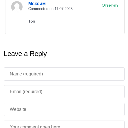
Мсксим
Ответить
сбои анимации персонажей и существ.
Теперь
Commented on 11.07.2025
движения выглядят
плавнее.
Топ
Текст (Vibrant Visuals):
Светящийся
текст
(например, в инвентаре) больше не слепит
в режиме «Vibrant Visuals».
Leave a Reply
Производительность:
Игра больше не
тормозит
, если
Счастливый Гаст
привязан
слишком близко к земле.
Физика Лодок:
Лодки теперь
сохраняют
инерцию правильно.
Это
улучшает
управление и делает поведение
транспорта предсказуемым.