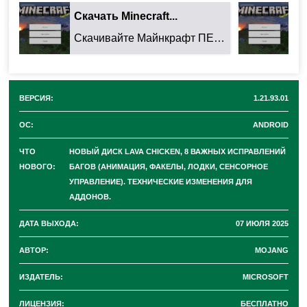
Android!
Это полная версия
игры, доступная для
Скачать Minecraft...
Ск
скачивания. Обновление
приносит
игрокам не
Скачивайте Майнкрафт ПЕ 26.32.02 для Android: ...
только стабильность,
но и
долгожданный
музыкальный трек плюс целый набор
исправлений.
Команда Minecraft
ВЕРСИЯ:
1.21.93.01
сфокусировалась
на полировке,
добавив
одно
ОС:
ANDROID
заметное изменение и
исправив
восемь важных
ЧТО
НОВЫЙ ДИСК LAVA CHICKEN, 8 ВАЖНЫХ ИСПРАВЛЕНИЙ
ошибок.
НОВОГО:
БАГОВ (АНИМАЦИЯ, ФАКЕЛЫ, ЛОДКИ, СЕНСОРНОЕ
УПРАВЛЕНИЕ). ТЕХНИЧЕСКИЕ ИЗМЕНЕНИЯ ДЛЯ
🔥 Главная Новинка: Диск
АДДОНОВ.
ДАТА ВЫХОДА:
07 ИЮЛЯ 2025
Lava Chicken!
АВТОР:
MOJANG
ИЗДАТЕЛЬ:
MICROSOFT
Самым ярким дополнением
стал новый
ЛИЦЕНЗИЯ:
БЕСПЛАТНО