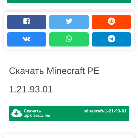
ошибок.
А самую актуальную и интересную информацию про
вашу любимую игру вы сможете найти в нашем
телеграм-канале:
https://t.me/mcpehubnet
Minecraft PE 1.21.93.01 на
Скачать Minecraft PE
Android: Новый Диск Lava
1.21.93.01
Chicken и 8 Исправлений!
Скачать
minecraft-1-21-93-01
.apk
(309.11 Mb)
Разработчики выпустили
долгожданное
обновление
Minecraft Pocket Edition 1.21.93.01
для