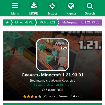
Menu
MCPE
Моды
Карты
Search
Minecraft PE
MCPE 1.21
Майнкрафт ПЕ 1.21.93.01
Скачать Minecraft 1.21.93.01
Бесплатно с рабочим Xbox Live
Скачать Minecraft PE 1.21
7 июля 2025
(
21
голос, Рейтинг:
3.4
из 5)