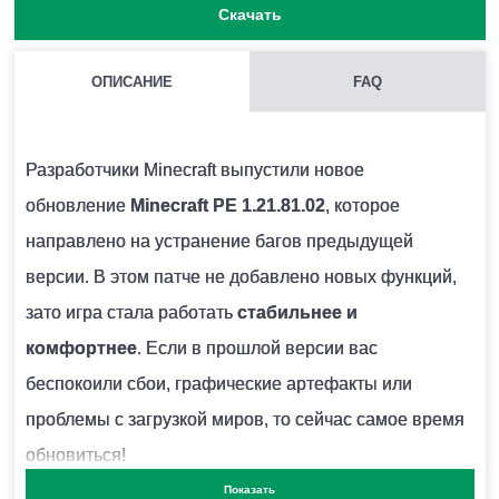
Скачать
ОПИСАНИЕ
FAQ
КАК НАЙТИ ГЛИНЯНЫЕ ЧЕРЕПКИ?
Как правило они находятся под подозрительным
Разработчики Minecraft выпустили новое
песком.
обновление
Minecraft PE 1.21.81.02
, которое
направлено на устранение багов предыдущей
ЧЕМ ОТКАПЫВАТЬ ПОДОЗРИТЕЛЬНЫЙ ПЕСОК?
версии. В этом патче не добавлено новых функций,
Для этого есть специальная кисточка.
зато игра стала работать
стабильнее и
комфортнее
. Если в прошлой версии вас
беспокоили сбои, графические артефакты или
ОПАСЕН ЛИ СНИФФЕР ДЛЯ ИГРОКА?
проблемы с загрузкой миров, то сейчас самое время
Нет.
обновиться!
Показать