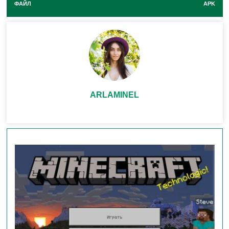
ФАЙЛ
APK
Вы можете
бесплатно скачать полную версию
Minecraft PE 1.21.81.02 по ссылке ниже.
Перед установкой
рекомендуется
удалить
старую версию, чтобы избежать конфликтов.
ARLAMINEL
Заключение
Обновление
Minecraft PE 1.21.81.02
– это
небольшой, но важный патч, который улучшает
стабильность игры. Если вы заметили баги в
предыдущей версии, обязательно обновитесь!