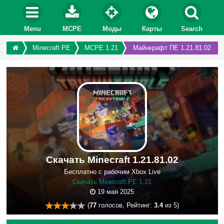
Menu
MCPE
Моды
Карты
Search
Minecraft PE
MCPE 1.21
Майнкрафт ПЕ 1.21.81.02
Скачать Minecraft 1.21.81.02
Бесплатно с рабочим Xbox Live
Скачать Minecraft PE 1.21
19 мая 2025
(
77
голосов, Рейтинг:
3.4
из 5)