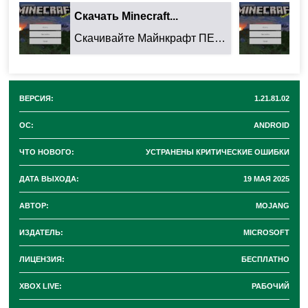
✅ Загрузка миров с привязанными
Скачать Minecraft...
Ск
существами
теперь работает без сбоев
.
Скачивайте Майнкрафт ПЕ 26.32.02 для Android: ...
✅ Включение
пакетов ресурсов
не приводит к
вылетам игры.
✅ Улучшена работа
функции привязки
существ.
ВЕРСИЯ:
1.21.81.02
ОС:
ANDROID
Этот патч делает игру
более стабильной
, особенно
для игроков, столкнувшихся с проблемами в прошлой
ЧТО НОВОГО:
УСТРАНЕНЫ КРИТИЧЕСКИЕ ОШИБКИ
версии.
ДАТА ВЫХОДА:
19 МАЯ 2025
АВТОР:
MOJANG
Как скачать Minecraft PE
ИЗДАТЕЛЬ:
MICROSOFT
ЛИЦЕНЗИЯ:
БЕСПЛАТНО
1.21.81.02?
XBOX LIVE:
РАБОЧИЙ