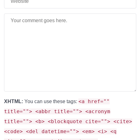
<a href=""
XHTML:
You can use these tags:
title=""> <abbr title=""> <acronym
title=""> <b> <blockquote cite=""> <cite>
<code> <del datetime=""> <em> <i> <q