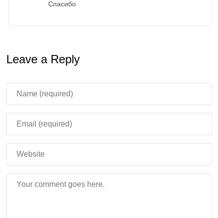
Спасибо
Как отмечают сами создатели Minecraft, такие
«точечные» патчи помогают избежать накопления
критических ошибок.
Leave a Reply
Стоит ли обновляться до
Minecraft 1.21.61.01?
Да, особенно если вы сталкивались с:
Вылетами при подключении к Реалмам.
Некорректной работой Redstone-схем.
Проблемами в бою с Хоглинами.