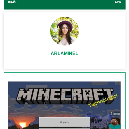
ФАЙЛ
APK
диагонали.
Краш при создании миров
— исправлены сбои
при генерации или редактировании карт.
Хоглины и Зоглины не неуязвимы
— снаряды
снова попадают по этим мобам.
Кафедра без случайных сигналов
— блоки с
ARLAMINEL
Красным камнем теперь работают предсказуемо.
Эти правки особенно важны для фанатов
мультиплеера и строителей сложных механизмов.
Почему не добавили