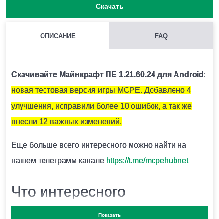
Скачать
ОПИСАНИЕ
FAQ
КАК НАЙТИ ГЛИНЯНЫЕ ЧЕРЕПКИ?
Как правило они находятся под подозрительным
Скачивайте Майнкрафт ПЕ 1.21.60.24 для Android
:
песком.
новая тестовая версия игры MCPE. Добавлено 4
улучшения, исправили более 10 ошибок, а так же
ЧЕМ ОТКАПЫВАТЬ ПОДОЗРИТЕЛЬНЫЙ ПЕСОК?
внесли 12 важных изменений.
Для этого есть специальная кисточка.
Еще больше всего интересного можно найти на
нашем телеграмм канале
https://t.me/mcpehubnet
ОПАСЕН ЛИ СНИФФЕР ДЛЯ ИГРОКА?
Что интересного
Нет.
Показать