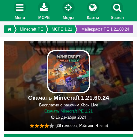
Menu
MCPE
Моды
Карты
Search
Minecraft PE
MCPE 1.21
Майнкрафт ПЕ 1.21.60.24
Скачать Minecraft 1.21.60.24
Бесплатно с рабочим Xbox Live
Скачать Minecraft PE 1.21
16 декабря 2024
(
28
голосов, Рейтинг:
4
из 5)