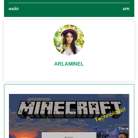
будет измененный текст.
ФАЙЛ
APK
Равенство Bedrock с Java в
Minecraft PE 1.21.60.24
ARLAMINEL
В обновленном Майнкрафт ПЕ 1.21.60.24
разработчики продолжают работу по оптимизации
версий Java и Bedrock. В этот рах были внесены
следующие изменения:
Теперь с помощью Яйца нюхача поддержку
блоков можно обеспечить только снизу или сверху.
При использовании ножниц в Пещерной лозе,