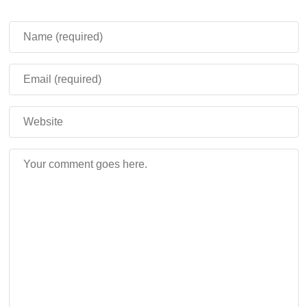
Minecraft PE 1.21.60.24
Разработчики в Minecraft PE 1.21.60.24 устранили ряд
важных ошибок:
Исправили отображение Высокой травы при
выращивании её на блоке Мха из Костной муки.
Стабилизировали изображение камеры
пассажира на лодке.
Обновили текстуры Пакетов при открытии.
Скрипуны из Сердца скрипуна теперь всегда
будут сохраняться при перезагрузке.
Устранили ошибку связанную с мерцание глаз
Скрипуна при поломке Сердца скрипуна.