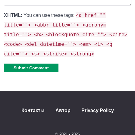
Устранили ошибки выявленные в
<a href=""
XHTML:
You can use these tags:
пользовательском интерфейсе.
title=""> <abbr title=""> <acronym
Устранили ошибку сброса аккаунта на устройствах
title=""> <b> <blockquote cite=""> <cite>
Switch.
<code> <del datetime=""> <em> <i> <q
Устранили ошибку генерации Ям вместо
cite=""> <s> <strike> <strong>
Травяных блоков в Деревнях саванн.
Если остановиться перед смертью игра не
зависнет.
Alternative:
Техизменения в Minecraft
Контакты
Автор
Privacy Policy
PE 1.21.60.24
© 2021 - 2026