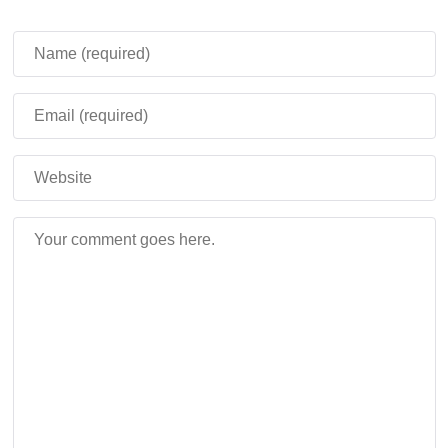
возвращении к истории Реалмов после
приглашения.
Для Сердца скрипуна, Смоляных блоков и
Смоляных кирпичей добавили
новые звуки при
прыжке и приземлении
на них.
После выхода игрока из Лодки
устранили ошибку
зависания камеры
.
При выборе предметов в Пакете
отображаются
подсказки.
При наведении на инвентарь крафта появляются
подсказки.
Если мобы
атакуют с поломанным предметом, это
больше не приводит к вылету из игры.