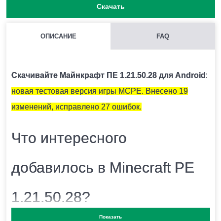
Скачать
ОПИСАНИЕ
FAQ
КАК НАЙТИ ГЛИНЯНЫЕ ЧЕРЕПКИ?
Как правило они находятся под подозрительным
Скачивайте Майнкрафт ПЕ 1.21.50.28 для Android
:
песком.
новая тестовая версия игры MCPE. Внесено 19
изменений, исправлено 27 ошибок.
ЧЕМ ОТКАПЫВАТЬ ПОДОЗРИТЕЛЬНЫЙ ПЕСОК?
Что интересного
Для этого есть специальная кисточка.
добавилось в Minecraft PE
ОПАСЕН ЛИ СНИФФЕР ДЛЯ ИГРОКА?
1.21.50.28?
Нет.
Показать