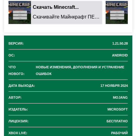
следующие ошибки
:
Скачать Minecraft...
Ск
Скачивайте Майнкрафт ПЕ 26.32.02 для Android: ...
Во время дождя небо в Бледном саду становится
темнее.
Убрали ошибку опустошения Спаунеров
ВЕРСИЯ:
1.21.50.28
испытаний после перезарядки.
ОС:
ANDROID
Черные пиксели
на Листве деревьев
больше не
ЧТО
НОВЫЕ ИЗМЕНЕНИЯ, ДОПОЛНЕНИЯ И УСТРАНЕНИЕ
появляются.
НОВОГО:
ОШИБОК
При ходьбе и приземлении на Мох
приглашаются
ДАТА ВЫХОДА:
17 НОЯБРЯ 2024
звуки шагов и звук падения
.
АВТОР:
MOJANG
При загрузке мира
Узорчатая ваза больше не
ИЗДАТЕЛЬ:
MICROSOFT
активирует Наблюдателя
.
В шаблонах мира
устранили ошибку приводящую
ЛИЦЕНЗИЯ:
БЕСПЛАТНО
к превращению в Скелеты всех видов Голов.
XBOX LIVE:
РАБОЧИЙ