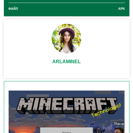
Добавили новую возможность ориентировать
ФАЙЛ
APK
горизонтально
Кирпичи, Красные кирпичи из
адского пламени, Кирпичи из адского пламени и
Смоляные кирпичи относительно других
Кирпичей.
Изменен вид Медных решеток
расположенных
над жидкостью.
ARLAMINEL
Если
добыть Сердце скрипуна
с помощью
зачарования «Удача» из него
выпадает Большой
комок смолы.
Если цветок Глазоцвет накроет снег, он все равно
будет открываться и закрываться.
Новая анимация разрушения
Ковра созданного из
Бледного мха, а так же измененные тени.