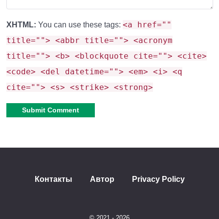
Новые дополнения в
<a href=""
XHTML:
You can use these tags:
Minecraft PE 1.21.50.28
title=""> <abbr title=""> <acronym
title=""> <b> <blockquote cite=""> <cite>
<code> <del datetime=""> <em> <i> <q
В тестовой версии Minecraft PE 1.21.50.28
cite=""> <s> <strike> <strong>
разработчики
внесли 19 очень важных изменений
для удобства игры, а именно:
Изменили направление Листвы
с Бледных дубов.
Alternative:
Теперь расположение блоков не случайно.
На закрытие и открытие Глазоцвета
реагирует
Скалк-сенсор.
Контакты
Автор
Privacy Policy
На закрытый Глазоцвет
не реагируют Пчелы.
Глазоцвет начинает
отравлять Пчел сразу после
© 2021 - 2026