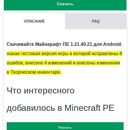
Скачать
ОПИСАНИЕ
FAQ
КАК НАЙТИ ГЛИНЯНЫЕ ЧЕРЕПКИ?
Как правило они находятся под подозрительным
Скачивайте Майнкрафт ПЕ 1.21.40.21 для Android
:
песком.
новая тестовая версия игры в которой исправлены 8
ошибок, внесено 4 изменений и внесены изменения
ЧЕМ ОТКАПЫВАТЬ ПОДОЗРИТЕЛЬНЫЙ ПЕСОК?
в Творческом инвентаре.
Для этого есть специальная кисточка.
Что интересного
ОПАСЕН ЛИ СНИФФЕР ДЛЯ ИГРОКА?
добавилось в Minecraft PE
Нет.
1.21.40.21?
Показать