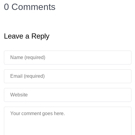
так же со Спаунером мобов изменена громкость.
0 Comments
Новая громкость шагов для Скелетов —
иссушителей.
В Творческом инвентаре изменили положение
Leave a Reply
строительных блоков.
Техизменения в Minecraft
PE 1.21.40.21
Разработчики внесли более 30 изменений для
разработки дополнений, аддонов и тестирования.