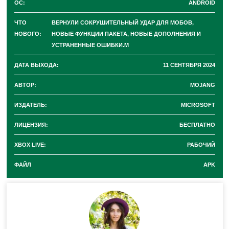
ОС:
ANDROID
Новые экспериментальные
ЧТО
ВЕРНУЛИ СОКРУШИТЕЛЬНЫЙ УДАР ДЛЯ МОБОВ,
НОВОГО:
НОВЫЕ ФУНКЦИИ ПАКЕТА, НОВЫЕ ДОПОЛНЕНИЯ И
УСТРАНЕННЫЕ ОШИБКИ.М
функции в Minecraft PE
ДАТА ВЫХОДА:
11 СЕНТЯБРЯ 2024
1.21.40.21
АВТОР:
MOJANG
ИЗДАТЕЛЬ:
MICROSOFT
Разработчики в Майнкрафт ПЕ 1.21.40.210
ЛИЦЕНЗИЯ:
БЕСПЛАТНО
продолжают улучшать и дополнять игру новыми
XBOX LIVE:
РАБОЧИЙ
функциями. В этот раз они продолжили дополнять
ФАЙЛ
APK
новый предмет Пакет дополнительными функциями,
а именно:
В подсказках названия новых Пакетов