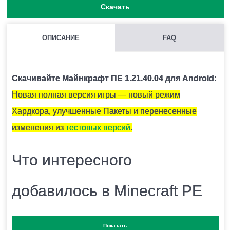
Скачать
ОПИСАНИЕ
FAQ
КАК НАЙТИ ГЛИНЯНЫЕ ЧЕРЕПКИ?
Как правило они находятся под подозрительным
Скачивайте Майнкрафт ПЕ 1.21.40.04 для Android
:
песком.
Новая полная версия игры — новый режим
Хардкора, улучшенные Пакеты и перенесенные
ЧЕМ ОТКАПЫВАТЬ ПОДОЗРИТЕЛЬНЫЙ ПЕСОК?
изменения из
тестовых версий
.
Для этого есть специальная кисточка.
Что интересного
ОПАСЕН ЛИ СНИФФЕР ДЛЯ ИГРОКА?
добавилось в Minecraft PE
Нет.
1.21.40.04?
Показать