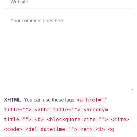
Разработчики продолжают работу по равенству
версий Bedrock с Java. На этот раз в
Minecraft PE
1.21.40.04 были внесены следующие изменения:
Изменили уровень Регенерации
при
использовании Зачарованных золотых яблок.
Теперь дается Регенерация II, за место
Регенерации V.
Новый параметр
бесконечной длительности, а
также отмены команды эффектов.
В
Печи
больше
нельзя
использовать
Пчелиное
<a href=""
XHTML:
You can use these tags:
гнездо и Улей в качестве топлива
.
title=""> <abbr title=""> <acronym
Также перенесли все изменения из
Тестовых
title=""> <b> <blockquote cite=""> <cite>
версий
.
<code> <del datetime=""> <em> <i> <q