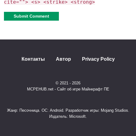
cite=""> <s> <strike> <strong>
Техизменения в Minecraft
PE 1.21.40.04
Alternative:
Разработчики внесли в MCPE
1.21.40.04
более 140
изменений
для разработки аддонов и тестирования.
Контакты
Автор
Privacy Policy
© 2021 - 2026
MCPEHUB.net - Сайт об игре Майнкрафт ПЕ
Жанр: Песочница. ОС: Android. Разработчик игры: Mojang Studios.
Издатель: Microsoft.