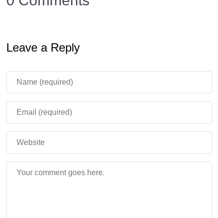
Minecraft PE 1.21.30.23
Leave a Reply
В Майнкрафт ПЕ 1.21.30.23 устранили 16 ошибок, а
именно:
TNT и Лабораторный стол разделили на
отдельные виды для удобного применения в
командах. Прежние названия блоков в blocks.json
не будут функционировать.
Устранили ошибки телепорта через Врата Края.
Исправили ошибки при работе команды /camera
set.
Поправили перенос предметов и блоков из старых
миров в новые.