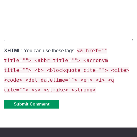
Редуктор материала теперь может работать с
любыми блоками.
Попугаям вернули способность имитировать
Утопленников.
Бризы теперь не имеют минимального расстояния
<a href=""
XHTML:
You can use these tags:
при атаке по цели.
title=""> <abbr title=""> <acronym
Заголовок Маяка теперь не отличается от других
title=""> <b> <blockquote cite=""> <cite>
Хранилищ.
<code> <del datetime=""> <em> <i> <q
Если скрыть Книгу рецептов, категории крафта не
cite=""> <s> <strike> <strong>
пропадают с вкладки.
На постоянной основе оставили стрелку в
Камнерезе.
Alternative:
Поправили отображение полоски прочности
предмета.