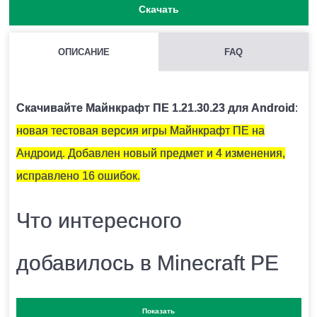
Скачать
ОПИСАНИЕ
FAQ
КАК НАЙТИ ГЛИНЯНЫЕ ЧЕРЕПКИ?
Как правило они находятся под подозрительным
Скачивайте Майнкрафт ПЕ 1.21.30.23 для Android
:
песком.
новая тестовая версия игры Майнкрафт ПЕ на
Андроид. Добавлен новый предмет и 4 изменения,
ЧЕМ ОТКАПЫВАТЬ ПОДОЗРИТЕЛЬНЫЙ ПЕСОК?
исправлено 16 ошибок.
Для этого есть специальная кисточка.
Что интересного
ОПАСЕН ЛИ СНИФФЕР ДЛЯ ИГРОКА?
добавилось в Minecraft PE
Нет.
1.21.30.23?
Показать