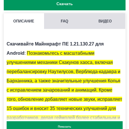
Скачать
ОПИСАНИЕ
FAQ
ВИДЕО
ДЛЯ ЧЕГО НЕОБХОДИМЫ КРИСТАЛЛЫ АМЕТИСТА?
Они используются для крафта подзорной трубы и
Скачивайте Майнкрафт ПЕ 1.21.130.27 для
тонированного стекла.
Android
:
Познакомьтесь с масштабными
улучшениями механики Скакунов хаоса, включая
КАК СКРАФТИТЬ ПОДЗОРНУЮ ТРУБУ В МАЙНКРАФТ?
перебалансировку Наутилусов, Верблюда-кадавра и
Вам понадобится 2 медных слитка и 1 осколок
Барханника, а также значительные улучшения Копья
аметиста.
с исправлением зачарований и анимаций. Кроме
того, обновление добавляет новые звуки, исправляет
15 ошибок и вносит 35 технических улучшений для
КАК ПОКРАСИТЬ СВЕЧИ В MINECRAFT PE?
разработчиков, делая геймплей более стабильным и
Для этого необходимо использовать 1 из 16
разнообразным.
Показать