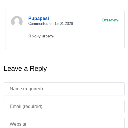
Поведенческие улучшения включают исправление
системы посадки.
Верблюд-кадавр больше не сажает
Pupapesi
Ответить
мобов автоматически
. Следовательно, это устраняет
Commented on 15.01.2026
раздражающий баг. В результате игроки лучше
Я хочу играть
контролируют ситуацию в бою.
Балансировка оружия и
Leave a Reply
боевой системы в
Minecraft PE 1.21.130.27
Глубокие улучшения Копья в