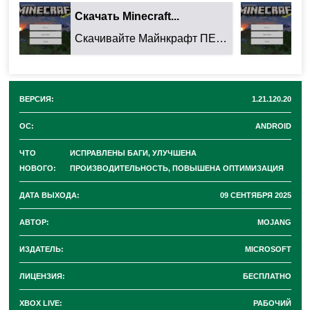
устройствах, что позволяет снизить лаги и
Скачать Minecraft...
Ск
повысить плавность геймплея.
Скачивайте Майнкрафт ПЕ 26.32.02 для Android: ...
Улучшена загрузка миров и ресурсов, что
сокращает время ожидания при запуске.
ВЕРСИЯ:
1.21.120.20
2. Исправления ошибок
ОС:
ANDROID
ЧТО
ИСПРАВЛЕНЫ БАГИ, УЛУЧШЕНА
Устранены сбои и вылеты, возникавшие при
НОВОГО:
ПРОИЗВОДИТЕЛЬНОСТЬ, ПОВЫШЕНА ОПТИМИЗАЦИЯ
определённых сценариях игры.
ДАТА ВЫХОДА:
09 СЕНТЯБРЯ 2025
Исправлены проблемы с сохранением прогресса
АВТОР:
MOJANG
в некоторых случаях.
ИЗДАТЕЛЬ:
MICROSOFT
Решены баги, связанные с отображением текстур
и графики.
ЛИЦЕНЗИЯ:
БЕСПЛАТНО
XBOX LIVE:
РАБОЧИЙ