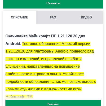
Скачать
ОПИСАНИЕ
FAQ
ВИДЕО
КАК СКРАФТИТЬ ПОДЗОРНУЮ ТРУБУ В МАЙНКРАФТ?
Вам понадобится 2 медных слитка и 1 осколок
Скачивайте Майнкрафт ПЕ 1.21.120.20 для
аметиста.
Android
:
Тестовое обновление Minecraft версии
1.21.120.20 для платформы Android принесло ряд
ДЛЯ ЧЕГО НЕОБХОДИМЫ КРИСТАЛЛЫ АМЕТИСТА?
важных изменений, исправлений ошибок и
Они используются для крафта подзорной трубы и
улучшений, направленных на повышение
тонированного стекла.
стабильности и игрового опыта. Узнайте все
подробности обновления, а так же познакомьтесь с
новыми функциями и возможностями игры
КАК ПОКРАСИТЬ СВЕЧИ В MINECRAFT PE?
Майнкрафт ПЕ.
Для этого необходимо использовать 1 из 16
Показать