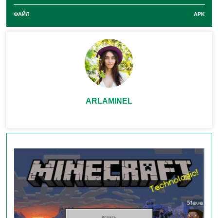
3. Обновления интерфейса
ФАЙЛ
APK
Улучшена навигация в меню настроек.
Обновлены элементы управления для более
удобного взаимодействия на мобильных
устройствах.
ARLAMINEL
4. Новые функции и контент
В этом обновлении могут быть добавлены
небольшие новые элементы, такие как новые
блоки, предметы или возможности, однако
основные крупные дополнения обычно
анонсируются отдельно.