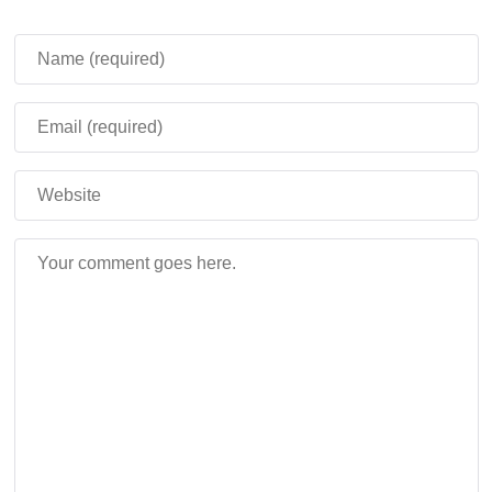
моделями Android-устройств.
Заключения по Minecraft PE
1.21.120.20
Обновление Minecraft 1.21.120.20 для Android
ориентировано на повышение стабильности,
улучшение производительности и устранение
существующих ошибок. Рекомендуется всем
пользователям обновить игру для получения
максимально комфортного и безопасного игрового
опыта.