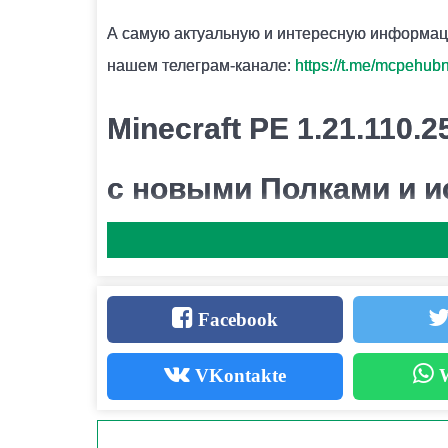
ДЛЯ ЧЕГО НЕОБХОДИМЫ КРИСТАЛЛЫ АМЕТИСТА?
А самую актуальную и интересную информац
Они используются для крафта подзорной тру
нашем телеграм-канале:
https://t.me/mcpehub
КАК ПОКРАСИТЬ СВЕЧИ В MINECRAFT PE?
Minecraft PE 1.21.110.
Для этого необходимо использовать 1 из 16 к
с новыми Полками и и
Разработчики Mojang Studios выпустили нов
легендарной песочницы —
Minecraft Bedrock
Facebook
приносит долгожданную стабильность и множ
новшества первыми, скачайте тестовую верс
VKontakte
W
Давайте подробно разберем ключевые измене