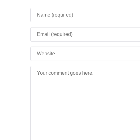
больше не разваливаются при входе в ми
Важные исправления для Медного гол
также поведение моба. Например, голем 
находить путь через узкие проходы. Такж
сундуки. При этом, после его смерти вып
Работа с блоками
. Разработчики исправ
сундуки открываются, если их использует
големы могут открывать Медные двери.
Стабильность и интерфейс
. Решена пр
перетаскивании. Игра больше не вылетае
Техническая сторона о