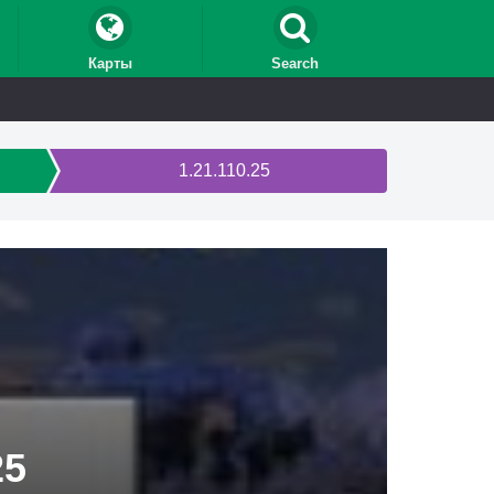
Карты
Search
1.21.110.25
25