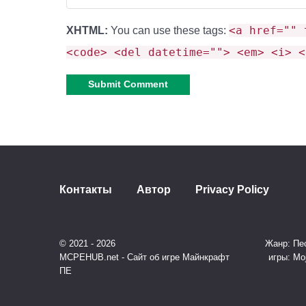
1.21.110.25
<a href="" 
XHTML:
You can use these tags:
<code> <del datetime=""> <em> <i> <
Для создателей модов добавили
38 техниче
инструменты для разработки аддонов. Таким
Alternative:
качественный контент.
В заключение
Контакты
Автор
Privacy Policy
Версия
Minecraft PE 1.21.110.25
— это целен
интегрирует ключевые нововведения и устра
© 2021 - 2026
Жанр: Пес
боитесь неполадок, скачайте этот тестовый б
MCPEHUB.net - Сайт об игре Майнкрафт
игры: Mo
ПЕ