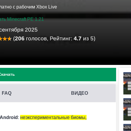
латно с рабочим Xbox Live
ть Minecraft PE 1.21
 сентября 2025
(
206
голосов, Рейтинг:
4.7
из 5)
Скачать
FAQ
ВИДЕО
Т?
к аметиста.
 Android
:
неэкспериментальные биомы,