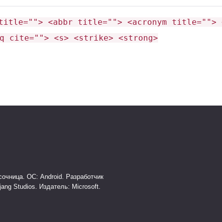
title=""> <abbr title=""> <acronym title=""> 
q cite=""> <s> <strike> <strong>
ских изменений
. Эти правки улучшают
 образом, в будущем сообщество получит более
аправленный шаг к стабильности. Обновление
няет множество багов. Следовательно, если вы не
очница. ОС: Android. Разработчик
илд и помогите разработчикам улучшить игру.
jang Studios. Издатель: Microsoft.