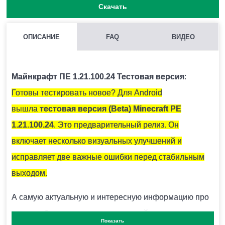
Скачать
ОПИСАНИЕ
FAQ
ВИДЕО
КАК НАЙТИ ГЛИНЯНЫЕ ЧЕРЕПКИ?
Как правило они находятся под подозрительным
Майнкрафт ПЕ 1.21.100.24 Тестовая версия
:
песком.
Готовы тестировать новое? Для Android
вышла
тестовая версия (Beta) Minecraft PE
ЧЕМ ОТКАПЫВАТЬ ПОДОЗРИТЕЛЬНЫЙ ПЕСОК?
1.21.100.24
. Это предварительный релиз. Он
Для этого есть специальная кисточка.
включает несколько визуальных улучшений и
исправляет две важные ошибки перед стабильным
выходом.
ОПАСЕН ЛИ СНИФФЕР ДЛЯ ИГРОКА?
А самую актуальную и интересную информацию про
Нет.
вашу любимую игру вы сможете найти в нашем
Показать