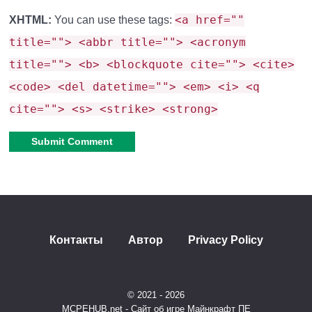
<a href=""
XHTML:
You can use these tags:
title=""> <abbr title=""> <acronym
title=""> <b> <blockquote cite=""> <cite>
<code> <del datetime=""> <em> <i> <q
cite=""> <s> <strike> <strong>
Alternative:
Контакты
Автор
Privacy Policy
© 2021 - 2026
MCPEHUB.net - Сайт об игре Майнкрафт ПЕ