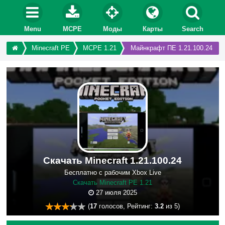
Menu
MCPE
Моды
Карты
Search
Minecraft PE
MCPE 1.21
Майнкрафт ПЕ 1.21.100.24
Скачать Minecraft 1.21.100.24
Бесплатно с рабочим Xbox Live
Скачать Minecraft PE 1.21
27 июля 2025
(
17
голосов, Рейтинг:
3.2
из 5)