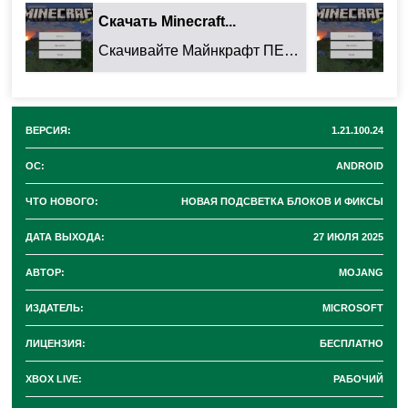
Person):
Обновление
изменило отображение
Скачать Minecraft...
Ск
выпавших предметов
от первого лица. Цель –
Скачивайте Майнкрафт ПЕ 26.32.02 для Android: ...
сделать их вид чище во время боя или сбора
ресурсов.
ВЕРСИЯ:
1.21.100.24
🌾 Прозрачность Сахарного Тростника:
При
ОС:
ANDROID
наведении камеры
Сахарный тростник слегка
ЧТО НОВОГО:
НОВАЯ ПОДСВЕТКА БЛОКОВ И ФИКСЫ
просвечивает
. Теперь за ним легче разглядеть
объекты или мобов.
ДАТА ВЫХОДА:
27 ИЮЛЯ 2025
АВТОР:
MOJANG
Исправленные Ошибки
ИЗДАТЕЛЬ:
MICROSOFT
ЛИЦЕНЗИЯ:
БЕСПЛАТНО
Бета-версия также устраняет две проблемы:
XBOX LIVE:
РАБОЧИЙ