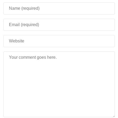
него в «руках».
Цикл Работы:
Голем последовательно
проверяет
до 10 сундуков
за один цикл
поиска. После этого он переходит в
режим
бездействия на 7 секунд
, прежде чем
начать новый цикл.
Инвентарь:
Одновременно Голем может
переносить
до 16 предметов
.
Дроп:
При уничтожении Медный Голем
выпадает
1-3 Медных слитка
.
Этот моб открывает потрясающие возможности
для автоматизации начального уровня