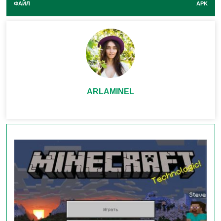
ФАЙЛ
APK
Главная звезда обновления – совершенно новый
моб:
Медный Голем
. Это не просто декоративная
статуя, а функциональный автомат для сортировки
предметов!
ARLAMINEL
Создание:
Как и его Железный собрат, Медный
Голем создается из блоков
Меди
и
Вырезанной
Тыквы
.
Основная Функция — Сортировка:
Голем –
прирожденный логист. Он патрулирует
территорию вокруг своей «базы» (точки создания)
и выполняет ключевую задачу: