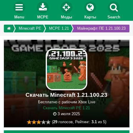
Menu
MCPE
Моды
Карты
Search
Minecraft PE
MCPE 1.21
Майнкрафт ПЕ 1.21.100.23
Скачать Minecraft 1.21.100.23
Бесплатно с рабочим Xbox Live
Скачать Minecraft PE 1.21
3 июля 2025
(
29
голосов, Рейтинг:
3.1
из 5)