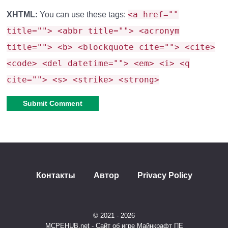
сортировки ресурсов на вашей базе без
<a href=""
XHTML:
You can use these tags:
использования сложных редстоун-механизмов!
title=""> <abbr title=""> <acronym
title=""> <b> <blockquote cite=""> <cite>
Медный Сундук: Хранение с
<code> <del datetime=""> <em> <i> <q
Патиной
cite=""> <s> <strike> <strong>
Новый блок, неразрывно связанный с Големом, –
Медный Сундук
.
Alternative:
Получение:
Ключевой момент!
Медный Сундук
нельзя скрафтить напрямую.
Единственный
Контакты
Автор
Privacy Policy
способ его получить –
призвать Медного
Голема
. Голем появляется вместе с Медным
© 2021 - 2026
Сундуком.
MCPEHUB.net - Сайт об игре Майнкрафт ПЕ