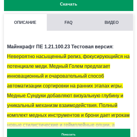
Скачать
ОПИСАНИЕ
FAQ
ВИДЕО
КАК НАЙТИ ГЛИНЯНЫЕ ЧЕРЕПКИ?
Как правило они находятся под подозрительным
Майнкрафт ПЕ 1.21.100.23 Тестовая версия
:
песком.
Невероятно насыщенный релиз, фокусирующийся на
потенциале меди. Медный Голем предлагает
ЧЕМ ОТКАПЫВАТЬ ПОДОЗРИТЕЛЬНЫЙ ПЕСОК?
инновационный и очаровательный способ
Для этого есть специальная кисточка.
автоматизации сортировки на ранних этапах игры.
Медные Сундуки добавляют визуальную глубину и
уникальный механизм взаимодействия. Полный
ОПАСЕН ЛИ СНИФФЕР ДЛЯ ИГРОКА?
комплект медных инструментов и брони дает игрокам
Нет.
новые стилистические и геймплейные опции, а
возможность их переплавки добавляет практичности.
Показать