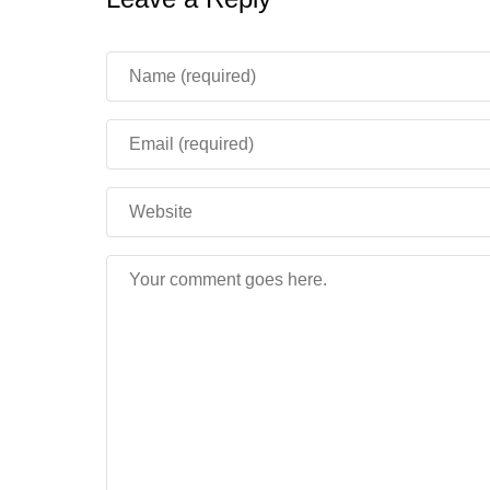
Что меняют:
Разработчики
вносят
изм
Почему скачать:
Хотя
финал пока не
механик!
Помогите
отшлифовать буду
Дополнительные Плюшки 
Команда исправила
другие баги для ста
Для моддеров:
Добавили 18 технических
лучше!
Почему Стоит Скачать