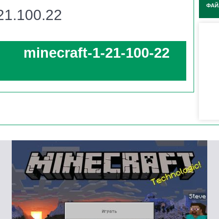
ФАЙ
21.100.22
гарантированно
выбрасывает 1-3 Сферы опыта
,
minecraft-1-21-100-22
рейл-руинах стала сверхвыгодной!
Это
прямой буст
и мобы – желанная добыча!
кс!)
ли оружие с
«Аспектом Огня»
наконец-
ивал это мощное зачарование.
Теперь
магия огня
амени в свои руки.
ть!)