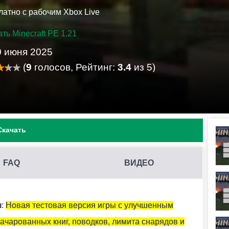
латно с рабочим Xbox Live
ть Minecraft PE 1.21
0 июня 2025
(
9
голосов, Рейтинг:
3.4
из 5)
Скачать
FAQ
ВИДЕО
ным песком.
я
:
Новая тестовая версия игры с улучшенным
ачарованных книг, поводков, лимита снарядов и