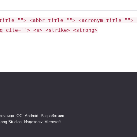
дроп Гаста
и
работающий Огонь
сразу!
title=""> <abbr title=""> <acronym title=""> 
ов со
снарядами
и
поводками
.
q cite=""> <s> <strike> <strong>
т
финальное обновление идеальным.
ю механик мобов
вживую!
я (бета)
.
Ожидайте
возможные
товы к этому.
Для
абсолютно стабильной
очница. ОС: Android. Разработчик
jang Studios. Издатель: Microsoft.
г вперед!
Он дарит
ценный дроп, работающий