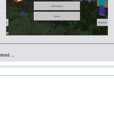
 снарядов рос только в полете.
Теперь
он
вует в мире.
аннее исчезновение стрел или трезубцев в битвах
надежнее!
Играйте
без сбоев.
!)
oid: ...
м Гасте
усилили
.
водка
исправили
.
ся поводка
раздается
там, где держатель.
и понятнее.
Наслаждайтесь
игрой без путаницы!