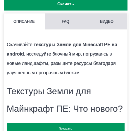
Скачать
ОПИСАНИЕ
FAQ
ВИДЕО
ЧТО МЕНЯЮТ ТЕКСТУРЫ ЗЕМЛИ НА MINECRAFT PE?
Обновляются окружающий мир, блоки, трава, земля
Скачивайте
текстуры Земли для Minecraft PE на
android
, исследуйте блочный мир, погружаясь в
ВОЗМОЖНО ЛИ ИСПОЛЬЗОВАНИЕ НЕСКОЛЬКИХ ТЕКСТУР
новые ландшафты, разыщите ресурсы благодаря
ОДНОВРЕМЕННО?
улучшенным прозрачным блокам.
Крайне не рекомендуется устанавливать несколько
Текстуры Земли для
наборов текстур единовременно, так как они могут
между собой конфликтовать.
Майнкрафт ПЕ: Что нового?
КАК УСТАНАВЛИВАТЬ ТЕКСТУРЫ С РАСШИРЕНИЕМ ФАЙЛА
Текстура земли в Майнкрафт ПЕ — это как правило
Показать