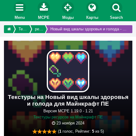
Menu
MCPE
Моды
Карты
Search
Текстуры
ресурсы
Новый вид шкалы здоровья и голода - Outlined Hearts & Hunger
Текстуры на Новый вид шкалы здоровья
и голода для Майнкрафт ПЕ
Версия MCPE 1.19.0 - 1.21
Текстуры ресурсов на Майнкрафт ПЕ
23 ноября 2024
(
1
голос, Рейтинг:
5
из 5)