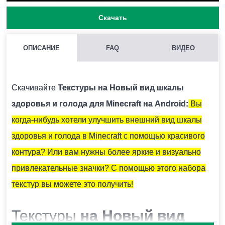
Скачать
ОПИСАНИЕ
FAQ
ВИДЕО
КАК УСТАНОВИТЬ ТЕКСТУРЫ НА НОВЫЙ ВИД ШКАЛЫ
ЗДОРОВЬЯ И ГОЛОДА НА MINECRAFT PE?
Скачивайте
Текстуры на Новый вид шкалы
Нужно скачать установочный файл и запустить его на
здоровья и голода для Minecraft на Android:
Вы
устройстве.
когда-нибудь хотели улучшить внешний вид шкалы
здоровья и голода в Minecraft с помощью красивого
ВОЗМОЖНО ЛИ ИСПОЛЬЗОВАНИЕ НЕСКОЛЬКИХ ТЕКСТУР
контура? Или вам нужны более яркие и визуально
ОДНОВРЕМЕННО?
привлекательные значки? С помощью этого набора
Крайне не рекомендуется устанавливать несколько
текстур вы можете это получить!
наборов текстур единовременно, так как они могут
Текстуры
на Новый вид
между собой конфликтовать.