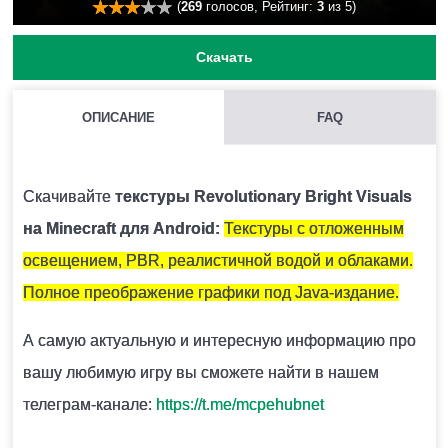
(
269
голосов, Рейтинг:
3
из 5)
Скачать
ОПИСАНИЕ
FAQ
КАК УСТАНАВЛИВАТЬ ТЕКСТУРЫ ЗАПАКОВАННЫЕ В ZIP
АРХИВ НА MINECRAFT PE?
Скачивайте
текстуры Revolutionary Bright Visuals
Необходимо скачать архив и распаковать его на
на Minecraft для Android:
Текстуры с отложенным
устройстве. Затем выбрать эти текстуры при
освещением, PBR, реалистичной водой и облаками.
создании мира.
Полное преображение графики под Java-издание.
А самую актуальную и интересную информацию про
ВОЗМОЖНО ЛИ ИСПОЛЬЗОВАНИЕ НЕСКОЛЬКИХ ТЕКСТУР
вашу любимую игру вы сможете найти в нашем
ОДНОВРЕМЕННО?
телеграм-канале:
https://t.me/mcpehubnet
Крайне не рекомендуется устанавливать несколько