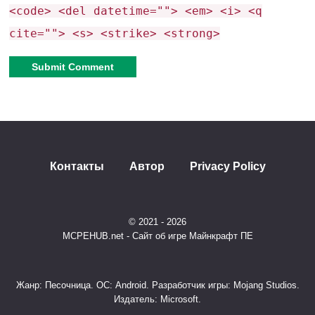
Атмосферные эффекты:
В холодных и влажных
<code> <del datetime=""> <em> <i> <q
биомах, таких как джунгли и тайга, появляется
cite=""> <s> <strike> <strong>
густой атмосферный туман и объемные световые
лучи, усиливая погружение.
Alternative:
Три версии на выбор:
какая вам подходит?
Контакты
Автор
Privacy Policy
Разработчик понимает, что у всех разные
© 2021 - 2026
предпочтения и возможности устройств, поэтому
MCPEHUB.net - Сайт об игре Майнкрафт ПЕ
предлагает три варианта:
Жанр: Песочница. ОС: Android. Разработчик игры: Mojang Studios.
Реалистичная Революция (Realistic
Издатель: Microsoft.