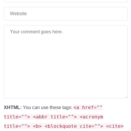
блоки и другие поверхности теперь обладают
настоящей
отражающей способностью
. Они
реалистично отражают окружающий мир, словно в
современных AAA-играх.
Реалистичная вода:
Вода преобразилась — у
неё появились волны и естественная рябь.
Эффект зависит от выбранной версии пакета.
Новая карта облаков:
Облака стали объемными
и реалистичными (в версии «Реалистичная
революция»).
<a href=""
XHTML:
You can use these tags:
Четкие тени без пикселизации:
Тени стали
title=""> <abbr title=""> <acronym
максимально чистыми и сглаженными.
title=""> <b> <blockquote cite=""> <cite>