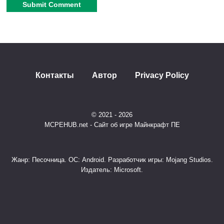
совместим с большинством других модов и
текстурпаков для Minecraft Bedrock/PE 1.21.
Alternative:
Контакты
Автор
Privacy Policy
© 2021 - 2026
MCPEHUB.net - Сайт об игре Майнкрафт ПЕ
Жанр: Песочница. ОС: Android. Разработчик игры: Mojang Studios.
Издатель: Microsoft.
Для Кого Создан Этот Пакет?