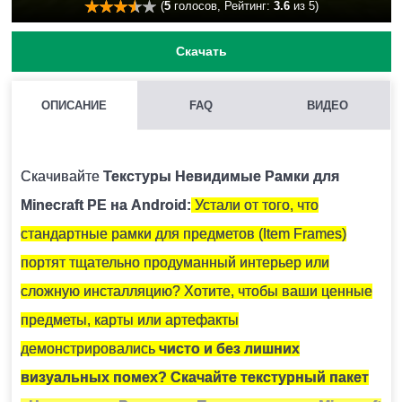
(
5
голосов, Рейтинг:
3.6
из 5)
Скачать
ОПИСАНИЕ
FAQ
ВИДЕО
КАК УСТАНОВИТЬ ТЕКСТУРЫ НЕВИДИМЫЕ РАМКИ НА
MINECRAFT PE?
Скачивайте
Текстуры Невидимые Рамки для
Нужно скачать установочный файл и запустить его на
Minecraft PE на Android:
Устали от того, что
устройстве.
стандартные рамки для предметов (Item Frames)
портят тщательно продуманный интерьер или
ВОЗМОЖНО ЛИ ИСПОЛЬЗОВАНИЕ НЕСКОЛЬКИХ ТЕКСТУР
сложную инсталляцию? Хотите, чтобы ваши ценные
ОДНОВРЕМЕННО?
предметы, карты или артефакты
Крайне не рекомендуется устанавливать несколько
демонстрировались
чисто и без лишних
наборов текстур единовременно, так как они могут
визуальных помех?
Скачайте текстурный пакет