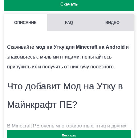
Скачать
ОПИСАНИЕ
FAQ
ВИДЕО
МОЖНО ЛИ ЗАПУСКАТЬ НЕСКОЛЬКО МОДОВ СРАЗУ В
MINECRAFT PE?
Скачивайте
мод на Утку для Minecraft на Android
и
Нежелательно, поскольку модификации могут
знакомьтесь с милыми птицами, попытайтесь
конфликтовать между собой и вызывать ошибки.
приручить их и получить от них кучу полезного.
Что добавит Мод на Утку в
КАК УСТАНОВИТЬ МОД НА УТКУ?
Для этого нужно скачать файл мода и запустить его.
Майнкрафт ПЕ?
Модификация установится автоматически.
В Minecraft PE очень много животных, птиц и других
МОЖНО ЛИ ЗАПУСТИТЬ ЭТУ МОДИФИКАЦИЮ В
героев, населяющих блочный мир. Но игрокам всегда
Показать