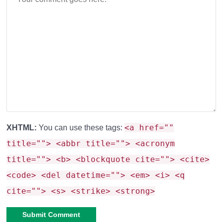
<a href=""
XHTML:
You can use these tags:
title=""> <abbr title=""> <acronym
title=""> <b> <blockquote cite=""> <cite>
<code> <del datetime=""> <em> <i> <q
cite=""> <s> <strike> <strong>