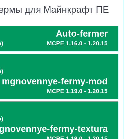
фермы для Майнкрафт ПЕ
 Стиву
убрать или пересадить урожай. Они
Auto-fermer
зом, иногда поодиночке, а иногда группами по 2
b)
MCPE 1.16.0 - 1.20.15
бходимо взять в руки блок грязи, тогда он
b)
mgnovennye-fermy-mod
следующие растения:
MCPE 1.19.0 - 1.20.15
b)
gnovennye-fermy-textura
MCPE 1.19.0 - 1.20.15