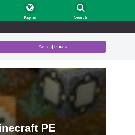
Карты
Search
Авто фермы
necraft PE