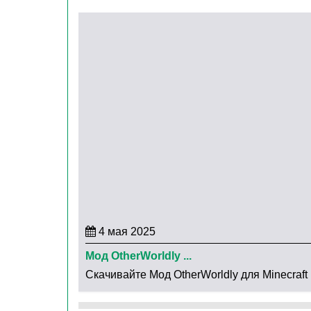
Достаточно только освоить управление кома
Какие авто фермы становятся доступны игр
пшеничная;
морковная;
свекольная;
картофельная;
тыквенная;
дынная;
тростниковая;
4 мая 2025
бамбуковая и другие.
Мод OtherWorldly ...
Скачивайте Мод OtherWorldly для Minecraft н
Для того, чтобы приступить к строительству ф
потребуются специальные блоки и инструмен