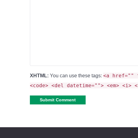
<a href="" 
XHTML:
You can use these tags:
<code> <del datetime=""> <em> <i> <
Alternative: