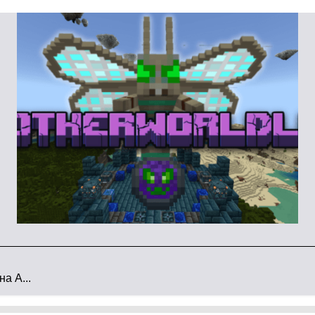
ндными блоками.
окам Майнкрафт ПЕ?
а A...
ермы в моде, игрокам Minecraft Bedrock Edition
ты.