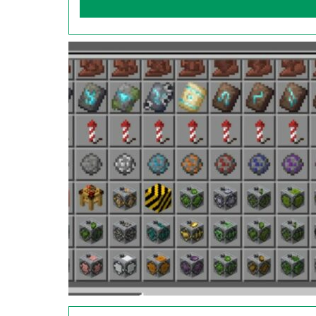
арбуз;
тыква;
бамбук.
Факт:
зомби атакуют кубики.
У куба в моде на авто ферму 20 жизней, он
от зомби, игроки могут построить ему дом.
Мгновенные фермы
Если добыча ресурсов для пользователей MC
фермы наверняка пригодится игрокам. С его
создавать различные виды ферм.