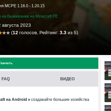
я MCPE 1.16.0 - 1.20.15
 на Выживание на Minecraft PE
2 августа 2023
(
12
голосов, Рейтинг:
3.3
из 5)
Скачать
FAQ
ВИДЕО
В MINECRAFT PE?
 конфликтовать между собой и вызывать ошибки.
ft на Android
и создавайте большие хозяйства