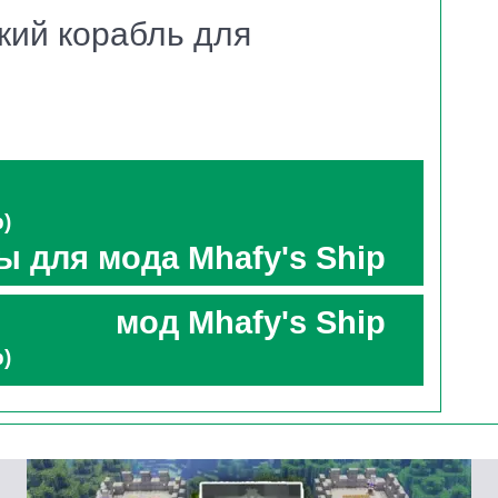
кий корабль для
них Штурвал корабля, шлюпки, различная мебель и
b)
ы для мода Mhafy's Ship
мод Mhafy's Ship
b)