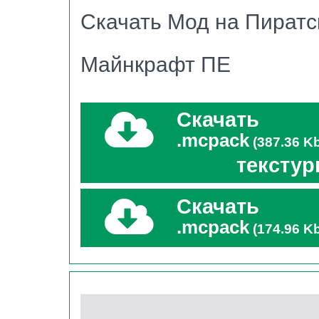
Скачать Мод на Пиратс
кораблю очень высокую детализацию. Среди 
многое другое.
Майнкрафт ПЕ
Скачать
.mcpack
(387.36 K
текстур
Скачать
.mcpack
(174.96 K