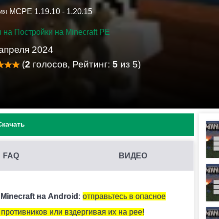
я MCPE 1.19.10 - 1.20.15
 на Постройки на Minecraft PE
 апреля 2024
(
2
голосов, Рейтинг:
5
из 5)
Скачать
FAQ
ВИДЕО
В MINECRAFT PE?
 конфликтовать между собой и вызывать ошибки.
Minecraft на Android:
отправьтесь в опасное
 противников или вздергивая их на рее!