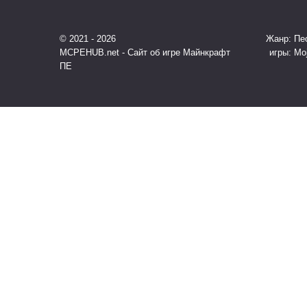
© 2021 - 2026
Жанр: Пес
MCPEHUB.net - Сайт об игре Майнкрафт
игры: Mo
ПЕ