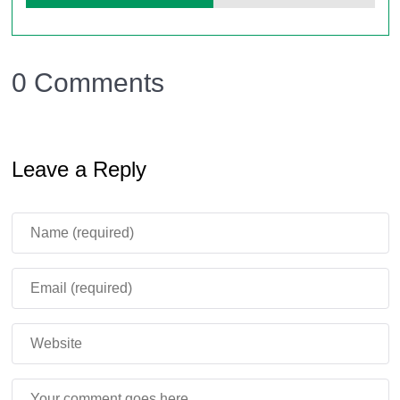
летать;
атаковать и нападать на главных героев.
0 Comments
Игроки должны обязательно активизировать режим
экспериментов. В таком случае мод на банбан 1
будет работать исправно и все персонажи будут
Leave a Reply
отображаться корректно в Майнкрафт ПЕ.