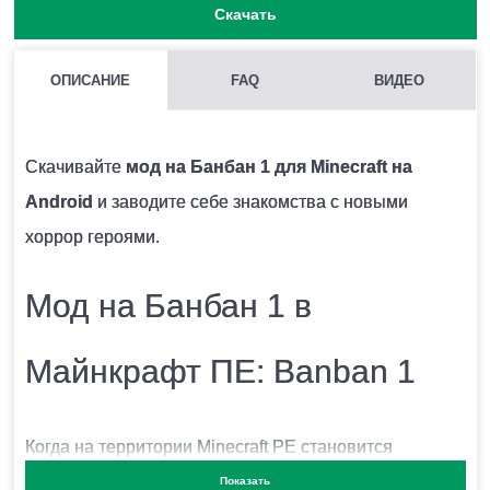
Скачать
ОПИСАНИЕ
FAQ
ВИДЕО
МОЖНО ЛИ ЗАПУСКАТЬ НЕСКОЛЬКО МОДОВ СРАЗУ В
MINECRAFT PE?
Скачивайте
мод на Банбан 1 для Minecraft на
Нежелательно, поскольку модификации могут
Android
и заводите себе знакомства с новыми
конфликтовать между собой и вызывать ошибки.
хоррор героями.
Мод на Банбан 1 в
КАК УСТАНОВИТЬ МОД НА БАНБАН 1?
Для этого нужно скачать файл мода и запустить его.
Майнкрафт ПЕ: Banban 1
Модификация установится автоматически.
Когда на территории Minecraft PE становится
МОЖНО ЛИ ЗАПУСТИТЬ ЭТУ МОДИФИКАЦИЮ В
слишком спокойно, игрокам может показаться такое
Показать