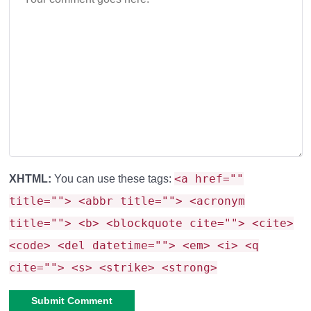
<a href=""
XHTML:
You can use these tags:
title=""> <abbr title=""> <acronym
title=""> <b> <blockquote cite=""> <cite>
<code> <del datetime=""> <em> <i> <q
cite=""> <s> <strike> <strong>