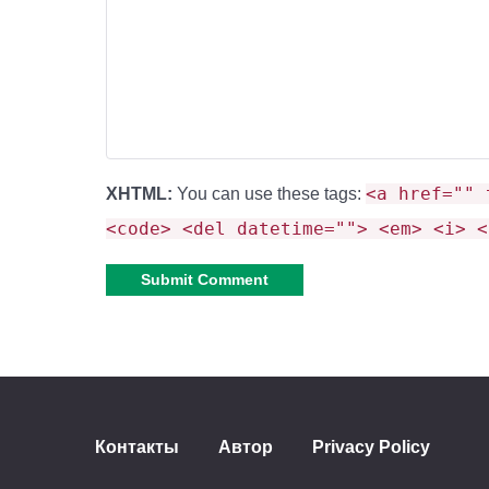
<a href="" 
XHTML:
You can use these tags:
<code> <del datetime=""> <em> <i> <
Alternative:
Контакты
Автор
Privacy Policy