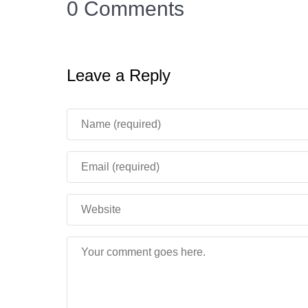
0 Comments
Стихия аватара земля
Теперь Стив умеет управлять землей в моде 
Leave a Reply
вариантов атаки и защиты.
Воздух
Стихия, которая позволит создавать вихри, о
Может стрелять ветряными шарами или созд