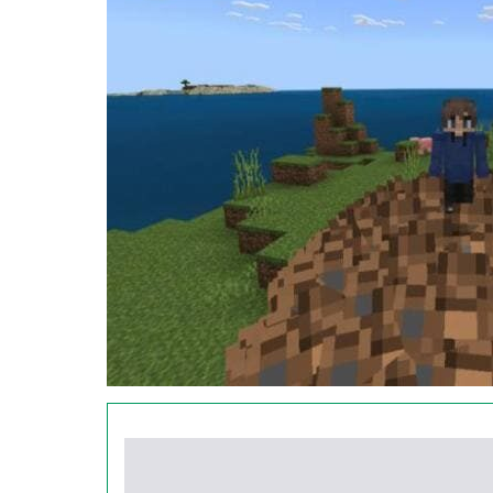
Воздух
Вода
Огонь
Земля
Чтобы активизировать свои магические спосо
скрафтить специальную книгу.
Стихия аватара огонь
Позволяет атаковать противника огнем. Тут 
круговой огонь (охватывает территорию в
огненное кольцо;
защитный (поднимает вверх, а внизу остае