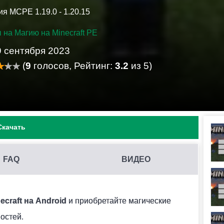
я MCPE 1.19.0 - 1.20.15
 на Магию на Minecraft PE
9 сентября 2023
(
9
голосов, Рейтинг:
3.2
из 5)
Скачать
FAQ
ВИДЕО
В MINECRAFT PE?
 конфликтовать между собой и вызывать ошибки.
ecraft на Android
и приобретайте магические
остей.