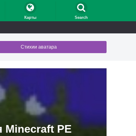
Карты
Search
Стихии аватара
 Minecraft PE