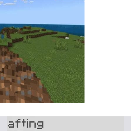
бности в моде на стихии аватара, необходимо
появляются несколько вариантов атаки:
округ персонажа);
тся пламя);