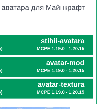
 аватара для Майнкрафт
 огонь и земля подчиняются Стиву.
бности игрокам понадобится команда
!scroll.
та, которые соответствуют 4 стихиям, вода, воздух,
льной особенностью. Игроки получают магические
stihii-avatara
b)
MCPE 1.19.0 - 1.20.15
avatar-mod
b)
MCPE 1.19.0 - 1.20.15
анести максимальный удар по соперникам авторы
ва появляются новые способности и умения,
avatar-textura
b)
MCPE 1.19.0 - 1.20.15