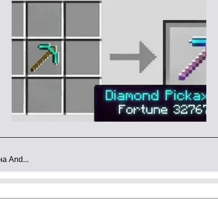
красную защиту от недоброжелателей и имеет
ься в следующие предметы и создавать
а And...