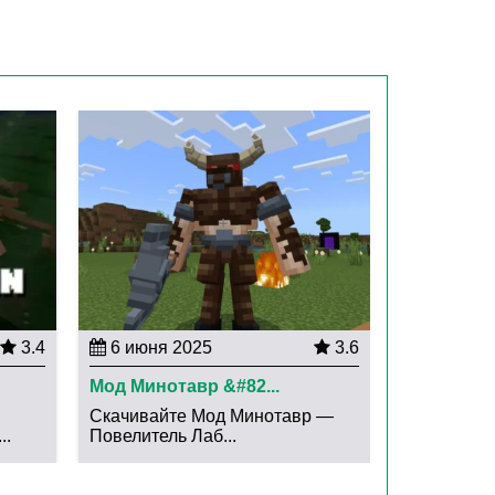
3.4
6 июня 2025
3.6
Мод Минотавр &#82...
Скачивайте Мод Минотавр —
..
Повелитель Лаб...