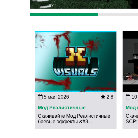
Если игроки отправятся исследовать террито
герой мода дорс — нечто голубоватое, чем-т
Чем дальше игроки отправляются в путь,
попадаться им на пути.
Тут может быть Раш, Амбуш и многие другие 
непременно пересечется в Майнкрафт ПЕ. Не 
точно можно сказать, что чаще всего, ничего
5 мая 2026
2.8
10 
Мод Реалистичные ...
Мод 
Скачивайте Мод Реалистичные
Скач
боевые эффекты &#8...
SCP: 