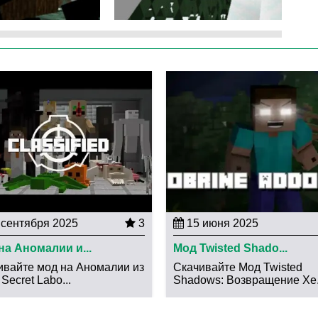
рии дальше, то они наверняка встретят Халта. Этот
о отдаленно напоминает привидение.
 тем больше разнообразных героев будет
персонажи мода doors хоррор, с которыми Стив
сразу понятно, чего же можно от них ожидать. Но
 хорошего.
сентября 2025
3
15 июня 2025
на Аномалии и...
Мод Twisted Shado...
ивайте мод на Аномалии из
Скачивайте Мод Twisted
Secret Labo...
Shadows: Возвращение Хе.