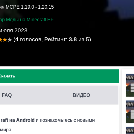
я MCPE 1.19.0 - 1.20.15
ор Моды на Minecraft PE
 июля 2023
(
4
голосов, Рейтинг:
3.8
из 5)
Скачать
FAQ
ВИДЕО
В MINECRAFT PE?
 конфликтовать между собой и вызывать ошибки.
aft на Android
и познакомьтесь с новыми
мира.