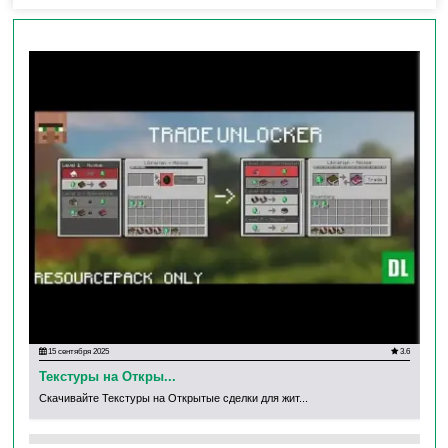
15 сентября 2025
3.6
18
Текстуры на Откры...
Те
Скачивайте Текстуры на Открытые сделки для жит...
Ска