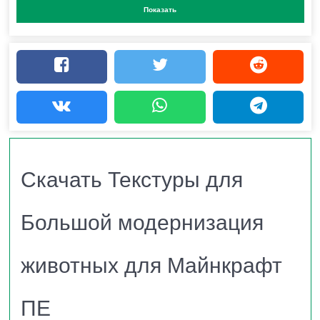
Показать
для Minecraft PE
Это простой пакет текстур, который обновляет
модели животных мира Майнкрафт, многие из
которых были созданы более 10 лет назад! Теперь
все животные будут соответствовать современному
стилю Minecraft.
Скачать Текстуры для
Особенности Текстур для
Большой модернизация
Большой модернизация
животных для Майнкрафт
животных для Minecraft PE
ПЕ