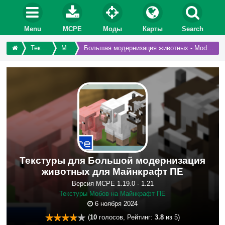
Menu
MCPE
Моды
Карты
Search
Текстуры
Мобы
Большая модернизация животных - Modernized Animals
Текстуры для Большой модернизация
животных для Майнкрафт ПЕ
Версия MCPE 1.19.0 - 1.21
Текстуры Мобов на Майнкрафт ПЕ
6 ноября 2024
(
10
голосов, Рейтинг:
3.8
из 5)