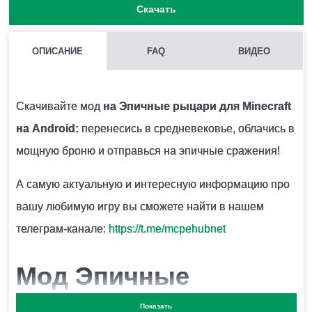
Скачать
ОПИСАНИЕ
FAQ
ВИДЕО
МОЖНО ЛИ ЗАПУСКАТЬ НЕСКОЛЬКО МОДОВ СРАЗУ В
MINECRAFT PE?
Скачивайте мод
на Эпичные рыцари
для Minecraft
Нежелательно, поскольку модификации могут
на Android:
перенесись в средневековье, облачись в
конфликтовать между собой и вызывать ошибки.
мощную броню и отправься на эпичные сражения!
А самую актуальную и интересную информацию про
КАК УСТАНОВИТЬ МОД?
вашу любимую игру вы сможете найти в нашем
Для этого нужно скачать два файла БП и один файл
телеграм-канале:
https://t.me/mcpehubnet
РП и запустить их. Модификация установится
автоматически.
Мод Эпичные
Показать