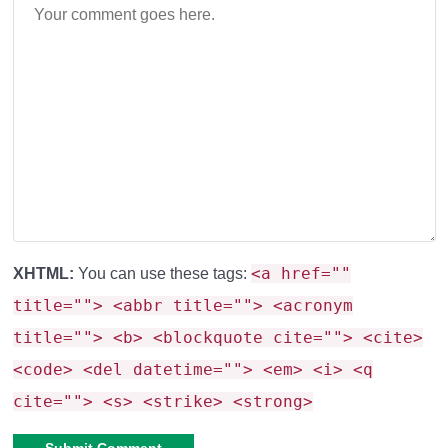
<a href=""
XHTML:
You can use these tags:
title=""> <abbr title=""> <acronym
title=""> <b> <blockquote cite=""> <cite>
<code> <del datetime=""> <em> <i> <q
cite=""> <s> <strike> <strong>