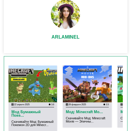
ARLAMINEL
22 апреля 2025
3.6
28 февраля 2025
3.5
30 янва
Мод Бумажный
Мод: Minecraft Mo...
Мод: 
Поке...
Скачивайте Мод: Minecraft
Скачив
Movie — Эпичны...
— Мир 
Скачивайте Мод: Бумажный
Покемон 2D для Minecr...