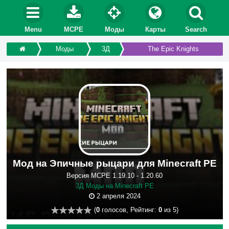
Menu
MCPE
Моды
Карты
Search
Моды
3Д
The Epic Knights
Мод на Эпичные рыцари для Minecraft PE
Версия MCPE 1.19.10 - 1.20.60
3Д Моды на Minecraft PE
2 апреля 2024
(
0
голосов, Рейтинг:
0
из 5)