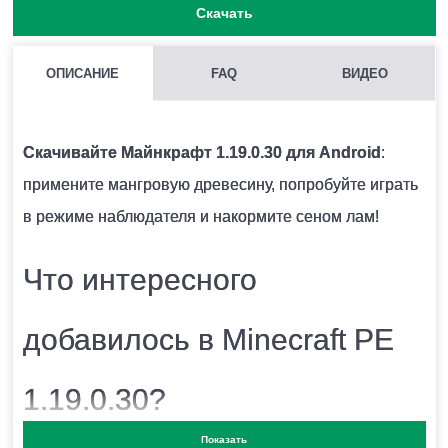
Скачать
ОПИСАНИЕ
FAQ
ВИДЕО
КАК НАЙТИ НОВЫЙ МУЗЫКАЛЬНЫЙ ДИСК?
Стоит поискать в сундуках Древних городов.
Скачивайте Майнкрафт 1.19.0.30 для Android
:
примените мангровую древесину, попробуйте играть
КАК ИСПОЛЬЗОВАТЬ МАНГРОВУЮ ДРЕВЕСИНУ?
в режиме наблюдателя и накормите сеном лам!
Можно смастерить коптильню.
Что интересного
КАК ПОДКЛЮЧИТЬ РЕЖИМ НАБЛЮДАТЕЛЯ?
добавилось в Minecraft PE
Это можно сделать через экспериментальные
1.19.0.30?
настройки.
Показать